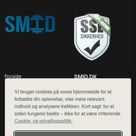
Forside
SMID.DK
Produkter
Tlf. 78768672
Top Rabatter
Vi bruger cookies på vores hjemmeside for at
Mail:
hej@want.dk
Kontakt
forbedre din oplevelse, vise mere relevant
indhold og analysere trafikken. Kort sagt: for at
Cookie- og privatlivspolitik
siden fungerer bedre – ikke for at være irriterende.
Cookie- og privatlivspolitik.