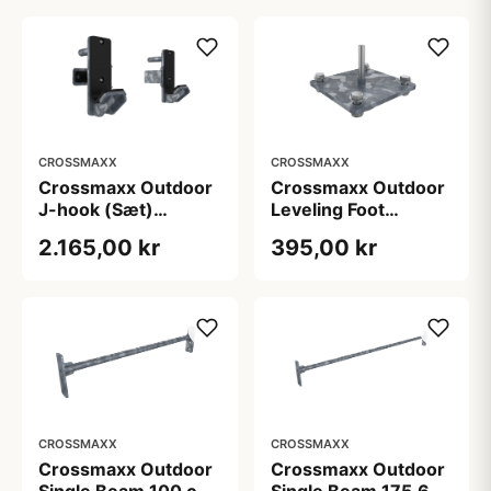
CROSSMAXX
CROSSMAXX
Crossmaxx Outdoor
Crossmaxx Outdoor
J-hook (Sæt)
Leveling Foot
galvaniseret J-cups
galvaniseret
2.165,00 kr
395,00 kr
til udendørs rack 10
justerfod 2 kg
kg
CROSSMAXX
CROSSMAXX
Crossmaxx Outdoor
Crossmaxx Outdoor
Single Beam 100 cm
Single Beam 175,6