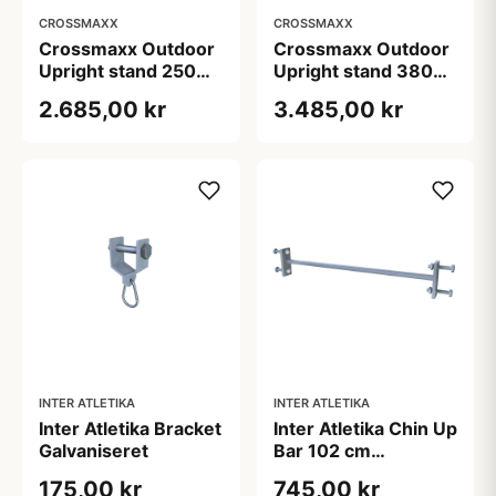
CROSSMAXX
CROSSMAXX
Crossmaxx Outdoor
Crossmaxx Outdoor
Upright stand 250
Upright stand 380
cm galvaniseret
cm galvaniseret
2.685,00 kr
3.485,00 kr
stolpe 80 x 80 mm
outdoor
træningsstativ
INTER ATLETIKA
INTER ATLETIKA
Inter Atletika Bracket
Inter Atletika Chin Up
Galvaniseret
Bar 102 cm
Galvaniseret
175,00 kr
745,00 kr