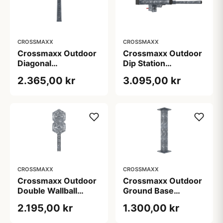
CROSSMAXX
CROSSMAXX
Crossmaxx Outdoor
Crossmaxx Outdoor
Diagonal
Dip Station
galvaniseret til
galvaniseret
2.365,00 kr
3.095,00 kr
udendørs rigs 10 kg
dipsstativ 20 kg
CROSSMAXX
CROSSMAXX
Crossmaxx Outdoor
Crossmaxx Outdoor
Ground Base
Double Wallball
galvaniseret 8 kg til
Target
1.300,00 kr
2.195,00 kr
udendørs rigs