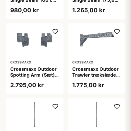
galvaniseret outdoor
cm
980,00 kr
1.265,00 kr
pull up bar
CROSSMAXX
CROSSMAXX
Crossmaxx Outdoor
Crossmaxx Outdoor
Spotting Arm (Sæt)
Trawler trækslæde
galvaniseret
galvaniseret 10 kg
2.795,00 kr
1.775,00 kr
sikkerhedsarm til
rack