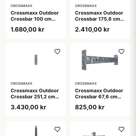
CROSSMAXX
CROSSMAXX
Crossmaxx Outdoor
Crossmaxx Outdoor
Crossbar 100 cm
Crossbar 175,6 cm
galvaniseret
galvaniseret pull up
1.680,00 kr
2.410,00 kr
træningsstang til
bar
udendørs rigs
CROSSMAXX
CROSSMAXX
Crossmaxx Outdoor
Crossmaxx Outdoor
Crossbar 251,2 cm
Crossbar 67,6 cm
galvaniseret 35 kg
galvaniseret 8 kg
3.430,00 kr
825,00 kr