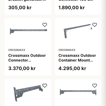
vægbeslag til
305,00 kr
1.890,00 kr
udendørs
træningsudstyr 2 kg
CROSSMAXX
CROSSMAXX
Crossmaxx Outdoor
Crossmaxx Outdoor
Connector
Container Mount
galvaniseret 21 kg
galvaniseret beslag
3.370,00 kr
4.295,00 kr
40 kg