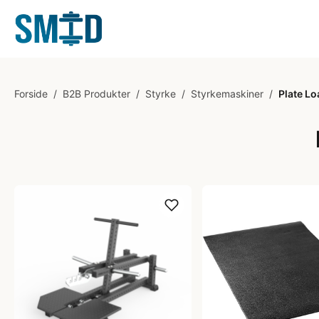
Forside
/
B2B Produkter
/
Styrke
/
Styrkemaskiner
/
Plate L