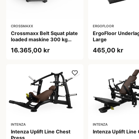
CROSSMAXX
ERGOFLOOR
Crossmaxx Belt Squat plate
ErgoFloor Underla
loaded maskine 300 kg
Large
kapacitet med band pegs til
16.365,00 kr
465,00 kr
effektiv og skånsom
benstyrke i center,
performance gym og rehab
INTENZA
INTENZA
Intenza Uplift Line Chest
Intenza Uplift Line
Press