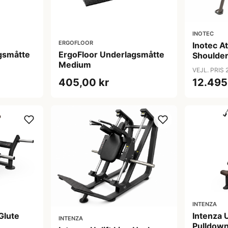
INOTEC
ERGOFLOOR
Inotec At
gsmåtte
ErgoFloor Underlagsmåtte
Shoulder
Medium
Sort/Or
VEJL. PRIS 
405,00 kr
12.495
INTENZA
 Glute
Intenza U
INTENZA
Pulldow