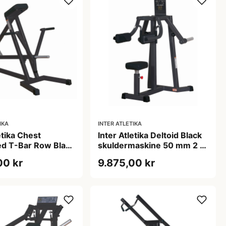
IKA
INTER ATLETIKA
etika Chest
Inter Atletika Deltoid Black
ed T-Bar Row Black
skuldermaskine 50 mm 2 x
ne sort
75 kg
00 kr
9.875,00 kr
118 cm