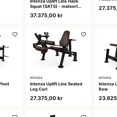
Intenza Uplift Line Hack
Squat (SATS) - matsort
27.375
benmaskine til forlår, maks.
37.375,00 kr
belastning 400 kg
INTENZA
INTENZA
Pivot
Intenza Uplift Line Seated
Intenza U
Leg Curl
Row
27.375,00 kr
23.625