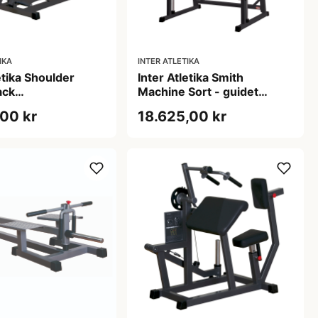
IKA
INTER ATLETIKA
etika Shoulder
Inter Atletika Smith
ack
Machine Sort - guidet
resmaskine sort
vægtstang, 220 kg
,00 kr
18.625,00 kr
9x136 cm
belastning