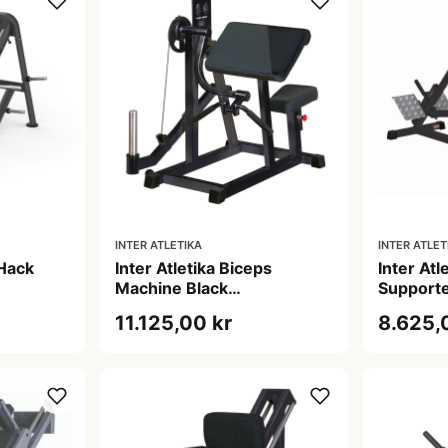
INTER ATLETIKA
INTER ATLET
 Hack
Inter Atletika Biceps
Inter Atl
Machine Black
Support
bicepsmaskine sort
rygmaski
11.125,00 kr
8.625,
106x86x104 cm 125 kg
179x97x