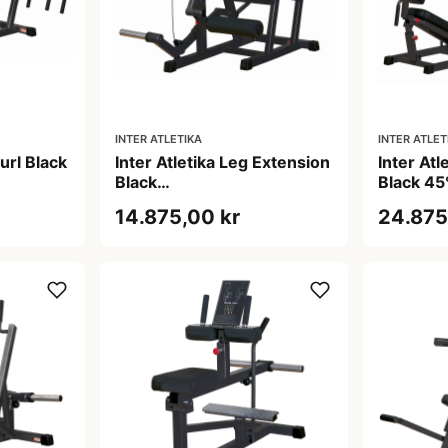
INTER ATLETIKA
INTER ATLET
url Black
Inter Atletika Leg Extension
Inter Atl
Black
Black 4
0 kg 50
benstrækningsmaskine
400 kg m
14.875,00 kr
24.875
sort 50 mm 150 kg