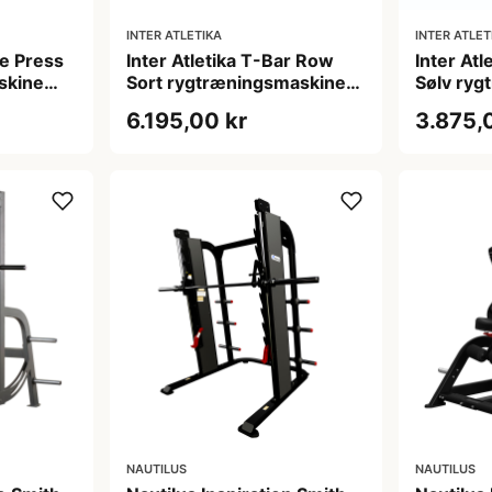
INTER ATLETIKA
INTER ATLET
ne Press
Inter Atletika T-Bar Row
Inter At
skine
Sort rygtræningsmaskine
Sølv ry
ing sort
211 x 81 x 50,5 cm
kg
6.195,00 kr
3.875,
NAUTILUS
NAUTILUS