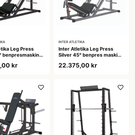
IKA
INTER ATLETIKA
etika Leg Press
Inter Atletika Leg Press
5° benpresmaskine
Silver 45° benpres maskine
ax belastning
400 kg 226x100x145 cm
,00 kr
22.375,00 kr