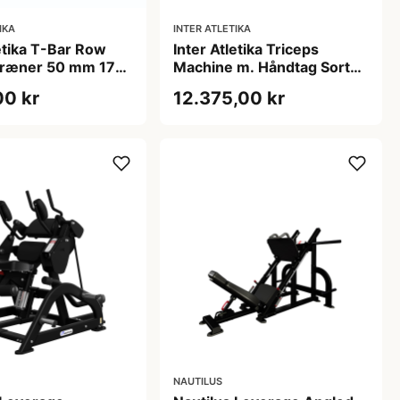
IKA
INTER ATLETIKA
letika T-Bar Row
Inter Atletika Triceps
gtræner 50 mm 175
Machine m. Håndtag Sort
tricepsmaskine
00 kr
12.375,00 kr
125x86,5x117 cm 125 kg
NAUTILUS