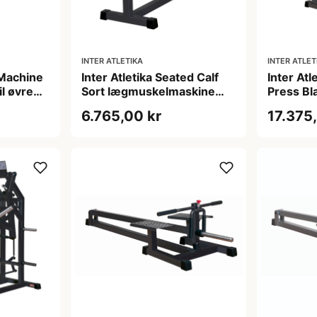
INTER ATLETIKA
INTER ATLET
 Machine
Inter Atletika Seated Calf
Inter Atl
l øvre
Sort lægmuskelmaskine
Press Bl
250 kg kapacitet
skulderp
6.765,00 kr
17.375
190x16