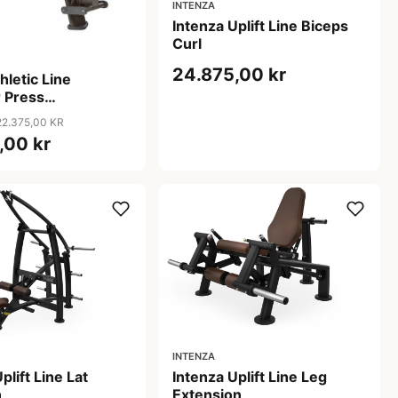
INTENZA
Intenza Uplift Line Biceps
Curl
24.875,00 kr
hletic Line
 Press
ange
22.375,00 KR
,00 kr
INTENZA
plift Line Lat
Intenza Uplift Line Leg
n
Extension