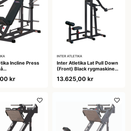
IKA
INTER ATLETIKA
etika Incline Press
Inter Atletika Lat Pull Down
rå
(Front) Black rygmaskine
smaskine sort 350
250 kg 147 x 125 x 202,5
,00 kr
13.625,00 kr
cm