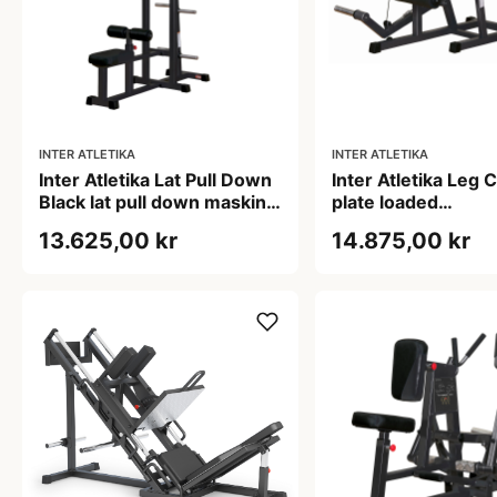
INTER ATLETIKA
INTER ATLETIKA
Inter Atletika Lat Pull Down
Inter Atletika Leg C
Black lat pull down maskine
plate loaded
sort 167 x 117,5 x 208,5 cm
baglårsmaskine 15
13.625,00 kr
14.875,00 kr
mm