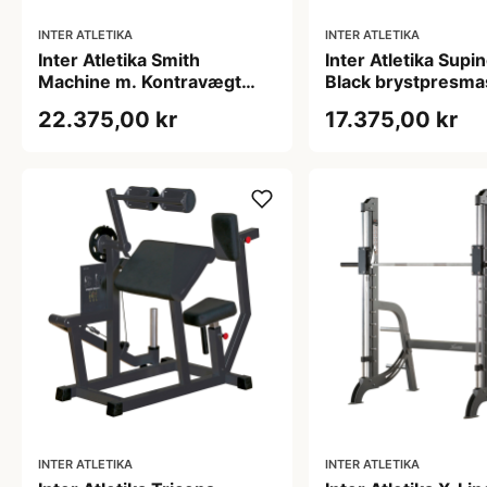
INTER ATLETIKA
INTER ATLETIKA
Inter Atletika Smith
Inter Atletika Supi
Machine m. Kontravægt
Black brystpresma
Sølv - multi
350 kg max belastn
22.375,00 kr
17.375,00 kr
træningsmaskine 209,5 x
132 x 228,5 cm
INTER ATLETIKA
INTER ATLETIKA