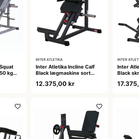
INTER ATLETIKA
INTER ATLET
 Squat
Inter Atletika Incline Calf
Inter Atl
50 kg
Black lægmaskine sort
Black sk
x145 cm
140,5 x 85 x 137 cm
brystpre
12.375,00 kr
17.375
kg