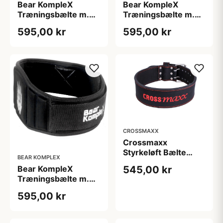
Bear KompleX
Bear KompleX
Træningsbælte m.
Træningsbælte m.
Ekstra Støtte str. S
Ekstra Støtte str. XL
595,00 kr
595,00 kr
lifting belt small 15
cm sort
CROSSMAXX
Crossmaxx
Styrkeløft Bælte
BEAR KOMPLEX
(Large) - Brugt, 10
Bear KompleX
545,00 kr
cm bredde, sort/rød
Træningsbælte m.
til tunge squat og
Ekstra Støtte str. XS
dødløft
595,00 kr