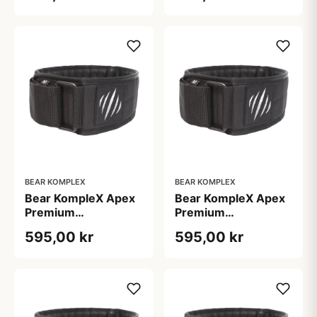
BEAR KOMPLEX
BEAR KOMPLEX
Bear KompleX Apex
Bear KompleX Apex
Premium
Premium
Vægtløftningsbælte
Vægtløftningsbælte
595,00 kr
595,00 kr
Sort str. L til tunge
Sort str. M
løft