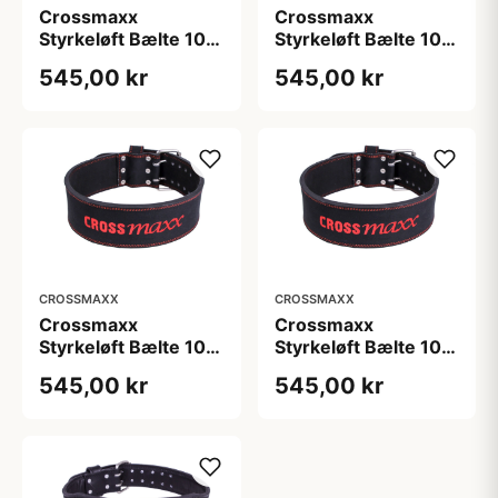
Crossmaxx
Crossmaxx
Styrkeløft Bælte 10
Styrkeløft Bælte 10
cm Læder Str. S-XXL
cm Læder Str. S-XXL
545,00 kr
545,00 kr
til tunge squat og
til tunge squat og
dødløft
dødløft
CROSSMAXX
CROSSMAXX
Crossmaxx
Crossmaxx
Styrkeløft Bælte 10
Styrkeløft Bælte 10
cm Læder Str. S-XXL
cm Læder Str. S-XXL
545,00 kr
545,00 kr
til tunge squat og
til tunge squat og
dødløft
dødløft