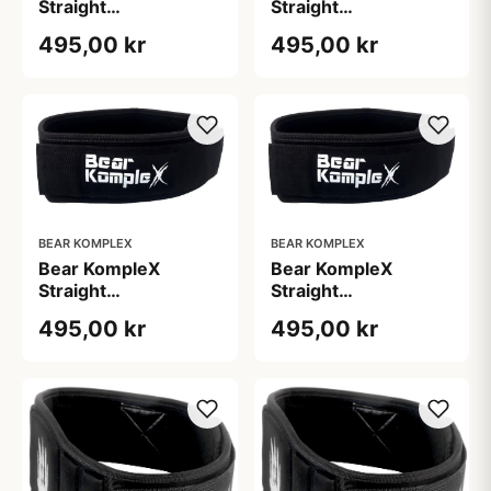
Straight
Straight
Vægtløftningsbælte
Vægtløftningsbælte
495,00 kr
495,00 kr
str. L
str. M
BEAR KOMPLEX
BEAR KOMPLEX
Bear KompleX
Bear KompleX
Straight
Straight
Vægtløftningsbælte
Vægtløftningsbælte
495,00 kr
495,00 kr
str. S
str. XL