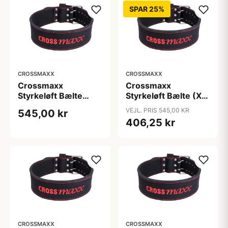
SPAR 25%
CROSSMAXX
CROSSMAXX
Crossmaxx
Crossmaxx
Styrkeløft Bælte
Styrkeløft Bælte (X-
(Medium) 10 cm
Large) - Brugt, 10
VEJL. PRIS 545,00 KR
545,00 kr
bredde sort/rød
cm bredt bælte i
406,25 kr
sort/rød til tunge
squat og dødløft
CROSSMAXX
CROSSMAXX