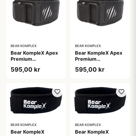
BEAR KOMPLEX
BEAR KOMPLEX
Bear KompleX Apex
Bear KompleX Apex
Premium
Premium
Vægtløftningsbælte
Vægtløftningsbælte
595,00 kr
595,00 kr
Sort str. S
Sort str. XL
BEAR KOMPLEX
BEAR KOMPLEX
Bear KompleX
Bear KompleX