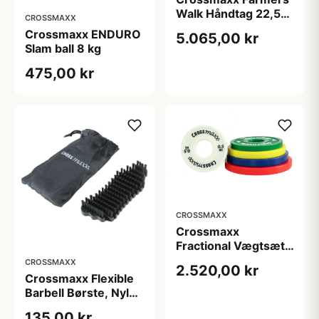
Walk Håndtag 22,5
CROSSMAXX
kg (Sæt)
Crossmaxx ENDURO
5.065,00 kr
Slam ball 8 kg
475,00 kr
CROSSMAXX
Crossmaxx
Fractional Vægtsæt
15 kg
CROSSMAXX
2.520,00 kr
Crossmaxx Flexible
Barbell Børste, Nylon
til rengøring af
135,00 kr