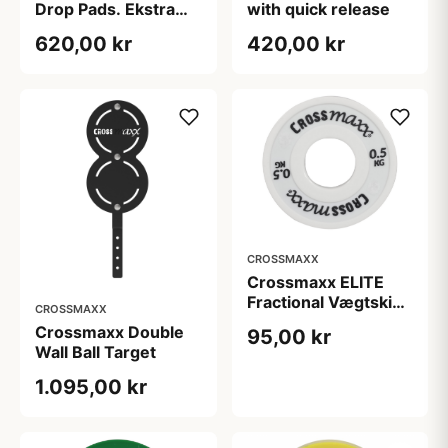
Drop Pads. Ekstra
with quick release
udstyr til Drop Pads.
620,00 kr
420,00 kr
Forbedret
beskyttelse og
holdbarhed. Perfekt
til mange
træningsmuligheder.
CROSSMAXX
Crossmaxx ELITE
Fractional Vægtskive
CROSSMAXX
0,5 kg White
Crossmaxx Double
95,00 kr
Wall Ball Target
1.095,00 kr