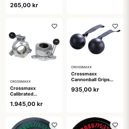
digit Timer
265,00 kr
CROSSMAXX
Crossmaxx
Cannonball Grips
CROSSMAXX
(Sæt)
Crossmaxx
935,00 kr
Calibrated
Competition Låse
1.945,00 kr
(Sæt)