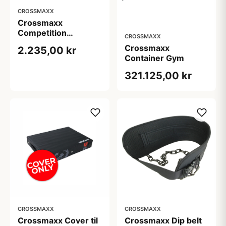
CROSSMAXX
Crossmaxx
Competition
CROSSMAXX
vægtskive 25 kg -
Crossmaxx
2.235,00 kr
rød. Af vulkaniseret
Container Gym
gummi, slidstærk
kvalitet. Til
321.125,00 kr
vægtløftning,
crossfit og
funktionel træning
CROSSMAXX
CROSSMAXX
Crossmaxx Cover til
Crossmaxx Dip belt