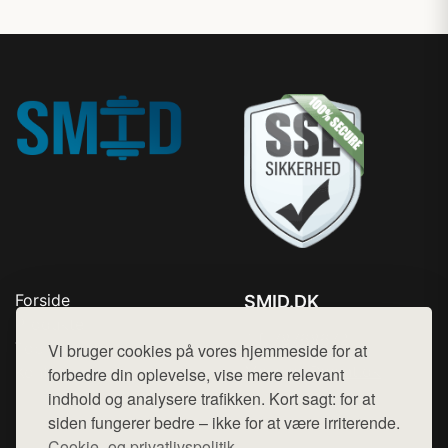
Forside
SMID.DK
Produkter
Tlf. 78768672
Top Rabatter
Vi bruger cookies på vores hjemmeside for at
Mail:
hej@want.dk
Kontakt
forbedre din oplevelse, vise mere relevant
indhold og analysere trafikken. Kort sagt: for at
Cookie- og privatlivspolitik
siden fungerer bedre – ikke for at være irriterende.
Cookie- og privatlivspolitik.