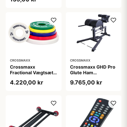
knurling på
vægtstænger
CROSSMAXX
CROSSMAXX
Crossmaxx
Crossmaxx GHD Pro
Fractional Vægtsæt
Glute Ham
25 kg
Developer, sort,
4.220,00 kr
9.765,00 kr
150×97×105 cm