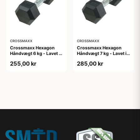
CROSSMAXX
CROSSMAXX
Crossmaxx Hexagon
Crossmaxx Hexagon
Håndvægt 6 kg - Lavet i
Håndvægt 7 kg - Lavet i
støbejern, belagt med
støbejern, belagt med
255,00 kr
285,00 kr
gummi - Riflet håndtag
gummi - Riflet håndtag
for godt greb - Til
for godt greb - Til
crossfit og
crossfit og
styrketræning
styrketræning