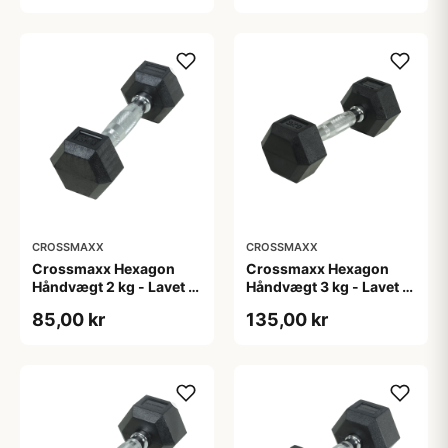
for godt greb - Til
crossfit og
styrketræning
CROSSMAXX
CROSSMAXX
Crossmaxx Hexagon
Crossmaxx Hexagon
Håndvægt 2 kg - Lavet i
Håndvægt 3 kg - Lavet i
støbejern, belagt med
støbejern, belagt med
85,00 kr
135,00 kr
gummi - Riflet håndtag
gummi - Riflet håndtag
for godt greb - Til
for godt greb - Til
crossfit og
crossfit og
styrketræning
styrketræning