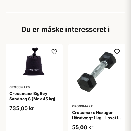
Du er måske interesseret i
CROSSMAXX
Crossmaxx BigBoy
Sandbag S (Max 45 kg)
CROSSMAXX
735,00 kr
Crossmaxx Hexagon
Håndvægt 1 kg - Lavet i
støbejern, belagt med
55,00 kr
gummi - Riflet håndtag