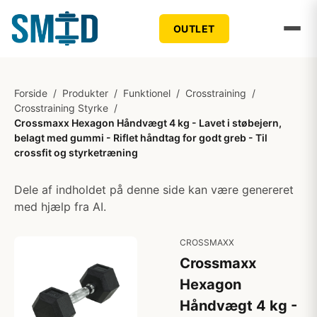
OUTLET
Forside
/
Produkter
/
Funktionel
/
Crosstraining
/
Crosstraining Styrke
/
Crossmaxx Hexagon Håndvægt 4 kg - Lavet i støbejern,
belagt med gummi - Riflet håndtag for godt greb - Til
crossfit og styrketræning
Dele af indholdet på denne side kan være genereret
med hjælp fra AI.
CROSSMAXX
Crossmaxx
Hexagon
Håndvægt 4 kg -