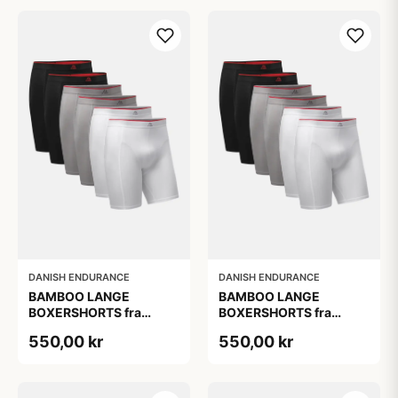
DANISH ENDURANCE
DANISH ENDURANCE
BAMBOO LANGE
BAMBOO LANGE
BOXERSHORTS fra
BOXERSHORTS fra
DANISH ENDURANCE -
DANISH ENDURANCE -
550,00 kr
550,00 kr
Sort/Rød | Grå | Hvid 6-
Sort/Rød | Grå | Hvid 6-
Pak
Pak