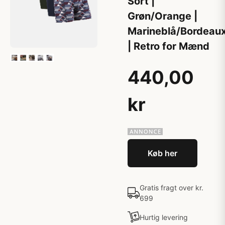
Sort |
Grøn/Orange |
Marineblå/Bordeau
| Retro for Mænd
440,00
kr
Køb her
Gratis fragt over kr.
699
Hurtig levering