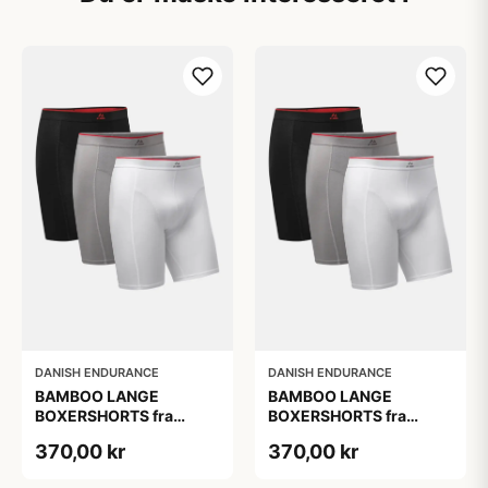
DANISH ENDURANCE
DANISH ENDURANCE
BAMBOO LANGE
BAMBOO LANGE
BOXERSHORTS fra
BOXERSHORTS fra
DANISH ENDURANCE -
DANISH ENDURANCE -
370,00 kr
370,00 kr
Sort/Rød | Grå | Hvid 3-
Sort/Rød | Grå | Hvid 3-
Pak
Pak