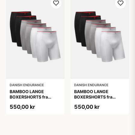
DANISH ENDURANCE
DANISH ENDURANCE
BAMBOO LANGE
BAMBOO LANGE
BOXERSHORTS fra
BOXERSHORTS fra
DANISH ENDURANCE -
DANISH ENDURANCE -
550,00 kr
550,00 kr
Sort/Rød | Grå | Hvid 6-
Sort/Rød | Grå | Hvid 6-
Pak
Pak