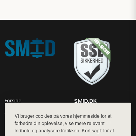
Forside
SMID.DK
Produkter
Tlf. 78768672
Top Rabatter
Vi bruger cookies på vores hjemmeside for at
Mail:
hej@want.dk
Kontakt
forbedre din oplevelse, vise mere relevant
indhold og analysere trafikken. Kort sagt: for at
Cookie- og privatlivspolitik