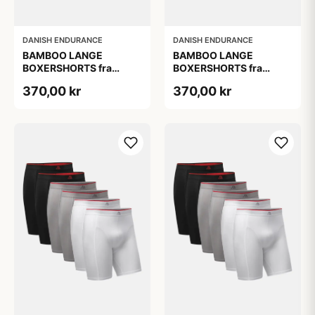
DANISH ENDURANCE
DANISH ENDURANCE
BAMBOO LANGE
BAMBOO LANGE
BOXERSHORTS fra
BOXERSHORTS fra
DANISH ENDURANCE -
DANISH ENDURANCE -
370,00 kr
370,00 kr
Sort/Rød | Grå | Hvid 3-
Sort/Rød | Grå | Hvid 3-
Pak
Pak