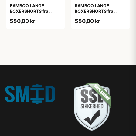
BAMBOO LANGE
BAMBOO LANGE
BOXERSHORTS fra
BOXERSHORTS fra
DANISH ENDURANCE -
DANISH ENDURANCE -
550,00 kr
550,00 kr
Sort/Rød | Grå | Hvid 6-
Sort/Rød | Grå | Hvid 6-
Pak
Pak