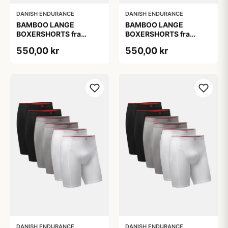
DANISH ENDURANCE
DANISH ENDURANCE
BAMBOO LANGE
BAMBOO LANGE
BOXERSHORTS fra
BOXERSHORTS fra
DANISH ENDURANCE -
DANISH ENDURANCE -
550,00 kr
550,00 kr
Sort/Rød | Grå | Hvid 6-
Sort/Rød | Grå | Hvid 6-
Pak
Pak
DANISH ENDURANCE
DANISH ENDURANCE