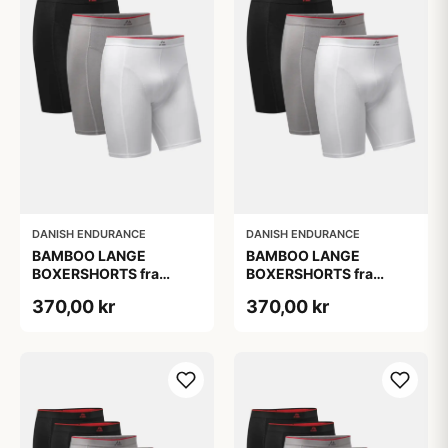
DANISH ENDURANCE
DANISH ENDURANCE
BAMBOO LANGE
BAMBOO LANGE
BOXERSHORTS fra
BOXERSHORTS fra
DANISH ENDURANCE -
DANISH ENDURANCE -
370,00 kr
370,00 kr
Sort/Rød | Grå | Hvid 3-
Sort/Rød | Grå | Hvid 3-
Pak
Pak