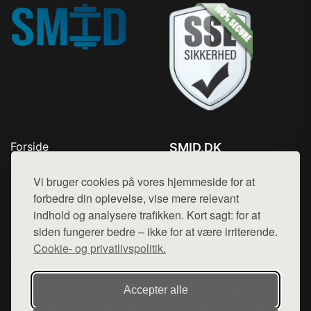
Forside
SMID.DK
Produkter
Tlf. 78768672
Top Rabatter
Vi bruger cookies på vores hjemmeside for at
Mail:
hej@want.dk
Kontakt
forbedre din oplevelse, vise mere relevant
indhold og analysere trafikken. Kort sagt: for at
Cookie- og privatlivspolitik
siden fungerer bedre – ikke for at være irriterende.
Cookie- og privatlivspolitik.
Denne side er en del af want.dk, der udgiver en række
Accepter alle
hjemmesider med præsentation af forskellige produkter fra