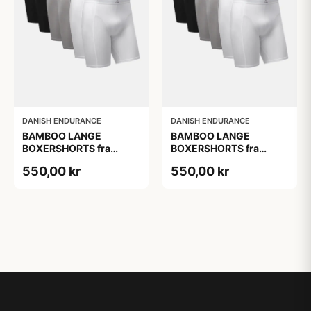
DANISH ENDURANCE
DANISH ENDURANCE
BAMBOO LANGE
BAMBOO LANGE
BOXERSHORTS fra
BOXERSHORTS fra
DANISH ENDURANCE -
DANISH ENDURANCE -
550,00 kr
550,00 kr
Sort/Rød | Grå | Hvid 6-
Sort/Rød | Grå | Hvid 6-
Pak
Pak