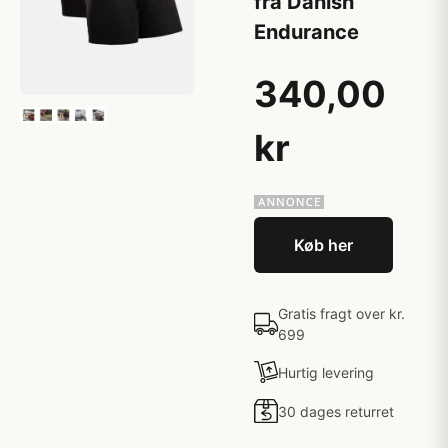
fra Danish
Endurance
340,00
kr
Køb her
Gratis fragt over kr.
699
Hurtig levering
30 dages returret