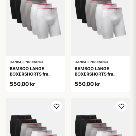
DANISH ENDURANCE
DANISH ENDURANCE
BAMBOO LANGE
BAMBOO LANGE
BOXERSHORTS fra
BOXERSHORTS fra
DANISH ENDURANCE -
DANISH ENDURANCE -
550,00 kr
550,00 kr
Sort/Rød | Grå | Hvid 6-
Sort/Rød | Grå | Hvid 6-
Pak
Pak