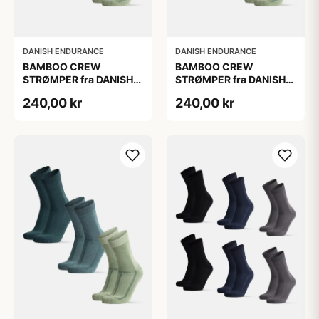
DANISH ENDURANCE
DANISH ENDURANCE
BAMBOO CREW
BAMBOO CREW
STRØMPER fra DANISH
STRØMPER fra DANISH
ENDURANCE, 3-Pak,
ENDURANCE, 3-Pak,
240,00 kr
240,00 kr
Mørkegrøn | Lysegrøn |
Mørkegrøn | Lysegrøn |
Mellemgrøn
Mellemgrøn