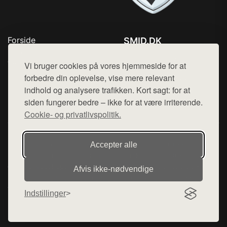
Forside
SMID.DK
Produkter
Tlf. 78768672
Top Rabatter
Vi bruger cookies på vores hjemmeside for at
Mail:
hej@want.dk
Kontakt
forbedre din oplevelse, vise mere relevant
indhold og analysere trafikken. Kort sagt: for at
Cookie- og privatlivspolitik
siden fungerer bedre – ikke for at være irriterende.
Cookie- og privatlivspolitik.
Denne side er en del af want.dk, der udgiver en række
Accepter alle
hjemmesider med præsentation af forskellige produkter fra
diverse webshops. Der sælges ikke varer fra denne side - vi
Afvis ikke‑nødvendige
henviser til de shops, som sælger varen. Vi har heller ikke
varerne på lager.
Indstillinger
© 2026 smid.dk. Alle rettigheder forbeholdes.