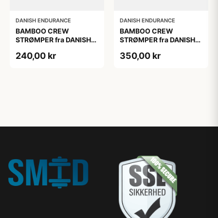
DANISH ENDURANCE
DANISH ENDURANCE
BAMBOO CREW
BAMBOO CREW
STRØMPER fra DANISH
STRØMPER fra DANISH
ENDURANCE, 3-Pak,
ENDURANCE, 6-Pak, 35-
240,00 kr
350,00 kr
Mørkegrøn | Lysegrøn |
38
Mellemgrøn