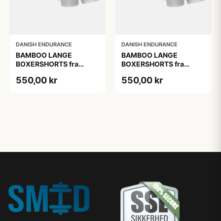
DANISH ENDURANCE
DANISH ENDURANCE
BAMBOO LANGE
BAMBOO LANGE
BOXERSHORTS fra
BOXERSHORTS fra
DANISH ENDURANCE -
DANISH ENDURANCE -
550,00 kr
550,00 kr
Sort/Rød | Grå | Hvid 6-
Sort/Rød | Grå | Hvid 6-
Pak
Pak