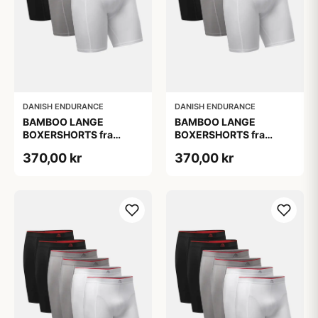
DANISH ENDURANCE
DANISH ENDURANCE
BAMBOO LANGE
BAMBOO LANGE
BOXERSHORTS fra
BOXERSHORTS fra
DANISH ENDURANCE -
DANISH ENDURANCE -
370,00 kr
370,00 kr
Sort/Rød | Grå | Hvid 3-
Sort/Rød | Grå | Hvid 3-
Pak
Pak