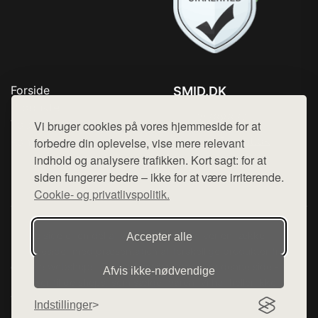
Forside
SMID.DK
Produkter
Tlf. 78768672
Top Rabatter
Vi bruger cookies på vores hjemmeside for at
Mail:
hej@want.dk
Kontakt
forbedre din oplevelse, vise mere relevant
indhold og analysere trafikken. Kort sagt: for at
Cookie- og privatlivspolitik
siden fungerer bedre – ikke for at være irriterende.
Cookie- og privatlivspolitik.
Denne side er en del af want.dk, der udgiver en række
Accepter alle
hjemmesider med præsentation af forskellige produkter fra
diverse webshops. Der sælges ikke varer fra denne side - vi
Afvis ikke‑nødvendige
henviser til de shops, som sælger varen. Vi har heller ikke
varerne på lager.
Indstillinger