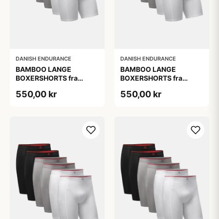
DANISH ENDURANCE
DANISH ENDURANCE
BAMBOO LANGE
BAMBOO LANGE
BOXERSHORTS fra
BOXERSHORTS fra
DANISH ENDURANCE -
DANISH ENDURANCE -
550,00 kr
550,00 kr
Sort/Rød | Grå | Hvid 6-
Sort/Rød | Grå | Hvid 6-
Pak
Pak