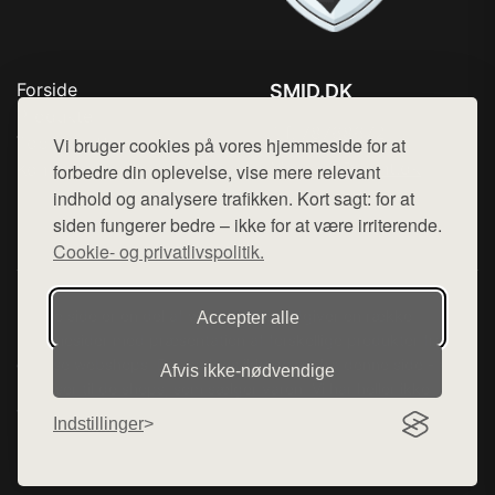
Forside
SMID.DK
Produkter
Tlf. 78768672
Top Rabatter
Vi bruger cookies på vores hjemmeside for at
Mail:
hej@want.dk
Kontakt
forbedre din oplevelse, vise mere relevant
indhold og analysere trafikken. Kort sagt: for at
Cookie- og privatlivspolitik
siden fungerer bedre – ikke for at være irriterende.
Cookie- og privatlivspolitik.
Denne side er en del af want.dk, der udgiver en række
Accepter alle
hjemmesider med præsentation af forskellige produkter fra
diverse webshops. Der sælges ikke varer fra denne side - vi
Afvis ikke‑nødvendige
henviser til de shops, som sælger varen. Vi har heller ikke
varerne på lager.
Indstillinger
© 2026 smid.dk. Alle rettigheder forbeholdes.