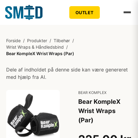
OUTLET
Forside
/
Produkter
/
Tilbehør
/
Wrist Wraps & Håndledsbind
/
Bear KompleX Wrist Wraps (Par)
Dele af indholdet på denne side kan være genereret
med hjælp fra AI.
BEAR KOMPLEX
Bear KompleX
Wrist Wraps
(Par)