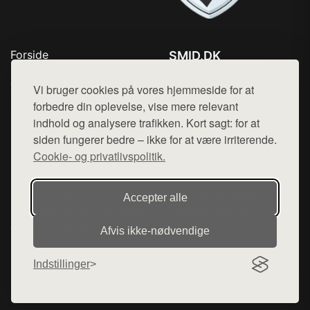
Forside
SMID.DK
Produkter
Tlf. 78768672
Top Rabatter
Vi bruger cookies på vores hjemmeside for at
Mail:
hej@want.dk
Kontakt
forbedre din oplevelse, vise mere relevant
indhold og analysere trafikken. Kort sagt: for at
Cookie- og privatlivspolitik
siden fungerer bedre – ikke for at være irriterende.
Cookie- og privatlivspolitik.
Denne side er en del af want.dk, der udgiver en række
Accepter alle
hjemmesider med præsentation af forskellige produkter fra
diverse webshops. Der sælges ikke varer fra denne side - vi
Afvis ikke‑nødvendige
henviser til de shops, som sælger varen. Vi har heller ikke
varerne på lager.
Indstillinger
© 2026 smid.dk. Alle rettigheder forbeholdes.