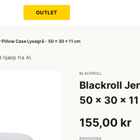
OUTLET
y Pillow Case Lysegrå - 50 x 30 x 11 cm
 hjælp fra AI.
BLACKROLL
Blackroll Je
50 x 30 x 1
155,00 kr