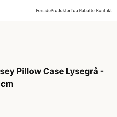
Forside
Produkter
Top Rabatter
Kontakt
rsey Pillow Case Lysegrå -
1 cm