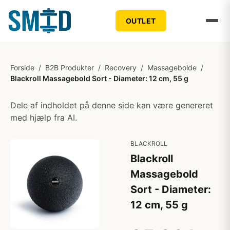
OUTLET
Forside
/
B2B Produkter
/
Recovery
/
Massagebolde
/
Blackroll Massagebold Sort - Diameter: 12 cm, 55 g
Dele af indholdet på denne side kan være genereret
med hjælp fra AI.
BLACKROLL
Blackroll
Massagebold
Sort - Diameter:
12 cm, 55 g