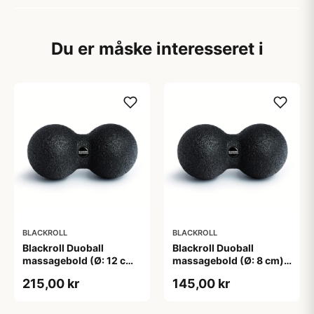
Du er måske interesseret i
BLACKROLL
BLACKROLL
Blackroll Duoball
Blackroll Duoball
massagebold (Ø: 12 cm).
massagebold (Ø: 8 cm).
Fremstillet af
Fremstillet af
215,00 kr
145,00 kr
genanvendelige
genanvendelige
materialer. Perfekt til
materialer. Perfekt til
massage af ømme
massage af ømme