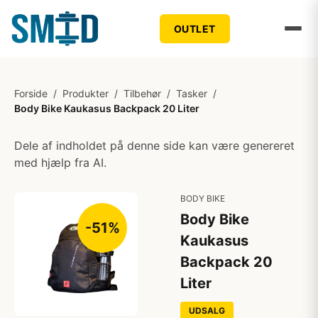
OUTLET
Forside
/
Produkter
/
Tilbehør
/
Tasker
/
Body Bike Kaukasus Backpack 20 Liter
Dele af indholdet på denne side kan være genereret
med hjælp fra AI.
BODY BIKE
Body Bike
-51%
Kaukasus
Backpack 20
Liter
UDSALG