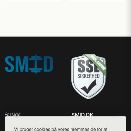
Forside
SMID.DK
Produkter
Tlf. 78768672
Top Rabatter
Vi bruger cookies på vores hjemmeside for at