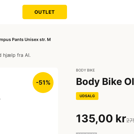
OUTLET
mpus Pants Unisex str. M
 hjælp fra AI.
BODY BIKE
Body Bike O
-51%
UDSALG
135,00 kr
27