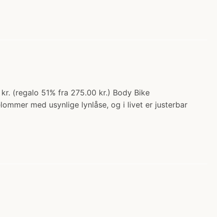
kr. (regalo 51% fra 275.00 kr.) Body Bike
ommer med usynlige lynlåse, og i livet er justerbar