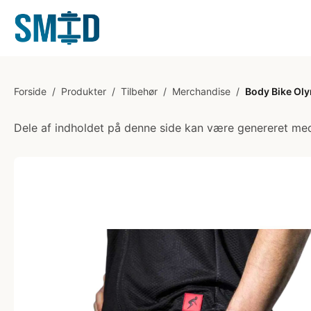
Forside
/
Produkter
/
Tilbehør
/
Merchandise
/
Body Bike Oly
Dele af indholdet på denne side kan være genereret med