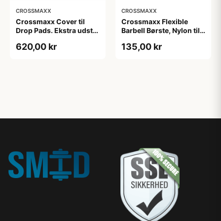
CROSSMAXX
CROSSMAXX
Crossmaxx Cover til
Crossmaxx Flexible
Drop Pads. Ekstra udstyr
Barbell Børste, Nylon til
til Drop Pads. Forbedret
rengøring af knurling på
620,00 kr
135,00 kr
beskyttelse og
vægtstænger
holdbarhed. Perfekt til
mange
træningsmuligheder.