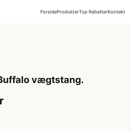
Forside
Produkter
Top Rabatter
Kontakt
uffalo vægtstang.
r