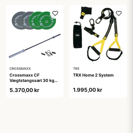
CROSSMAXX
TRX
Crossmaxx CF
TRX Home 2 System
Vægtstangssæt 30 kg
Farvet + 15 kg Stang, 25
1.995,00 kr
5.370,00 kr
mm greb, 50 mm ærme