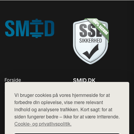
Forside
SMID.DK
Produkter
Tlf. 78768672
Top Rabatter
Vi bruger cookies på vores hjemmeside for at
Mail:
hej@want.dk
Kontakt
forbedre din oplevelse, vise mere relevant
indhold og analysere trafikken. Kort sagt: for at
Cookie- og privatlivspolitik
siden fungerer bedre – ikke for at være irriterende.
Cookie- og privatlivspolitik.