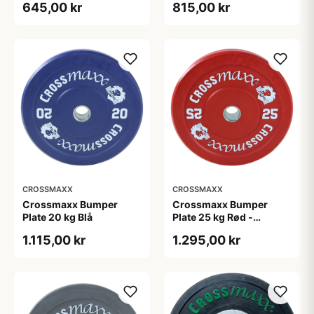
645,00 kr
815,00 kr
CROSSMAXX
CROSSMAXX
Crossmaxx Bumper
Crossmaxx Bumper
Plate 20 kg Blå
Plate 25 kg Rød -
olympisk vægtskive 45
1.115,00 kr
1.295,00 kr
cm, 50 mm hul