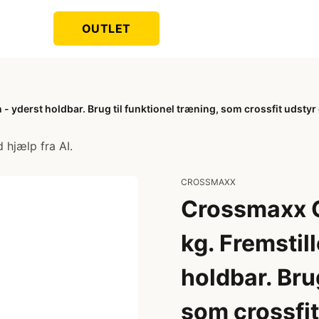
OUTLET
n - yderst holdbar. Brug til funktionel træning, som crossfit udst
 hjælp fra AI.
CROSSMAXX
Crossmaxx C
kg. Fremstill
holdbar. Brug
som crossfi