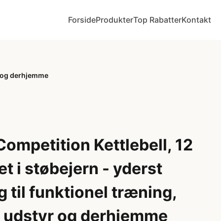
Forside
Produkter
Top Rabatter
Kontakt
yr og derhjemme
ompetition Kettlebell, 12
et i støbejern - yderst
 til funktionel træning,
t udstyr og derhjemme