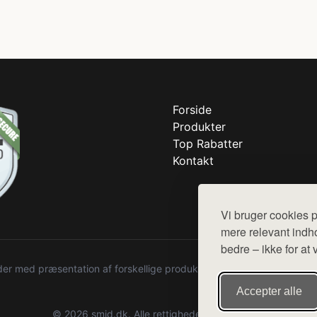
Forside
Produkter
Top Rabatter
Kontakt
Vi bruger cookies p
mere relevant indho
bedre – ikke for at 
r med præsentation af forskellige produkter fra diverse webshops. De
Accepter alle
© 2026 smid.dk. Alle rettigheder forbeholdes.