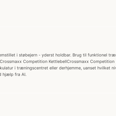
tillet i støbejern - yderst holdbar. Brug til funktionel tr
Crossmaxx Competition KettlebellCrossmaxx Competition Kett
muskulatur i træningscentret eller derhjemme, uanset hvilket
 hjælp fra AI.