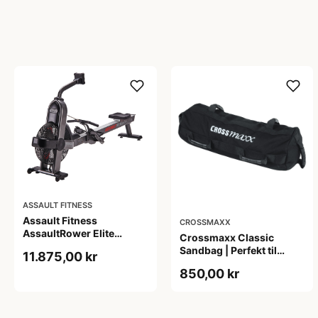
ASSAULT FITNESS
Assault Fitness
CROSSMAXX
AssaultRower Elite
Crossmaxx Classic
Romaskine
Sandbag | Perfekt til
11.875,00 kr
CrossFit, Funktionel
850,00 kr
træning, Hyrox &amp;
OCR | Holdbar Cordura
stof og forstærkede
sømme | Vægt op til 30