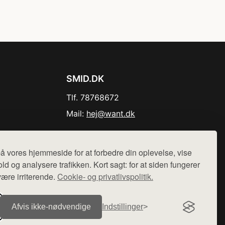
SMID.DK
Tlf. 78768672
Mail:
hej@want.dk
Cookie- og privatlivspolitik
å vores hjemmeside for at forbedre din oplevelse, vise
ld og analysere trafikken. Kort sagt: for at siden fungerer
være irriterende.
Cookie- og privatlivspolitik.
r sælges ikke varer fra denne side - vi henviser til de shops,
Afvis ikke‑nødvendige
Indstillinger