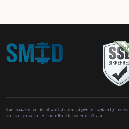
kg
Denne side er en del af want.dk, der udgiver en række hjemmeside
som sælger varen. Vi har heller ikke varerne på lager.