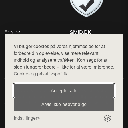
Forside
SMID.DK
Produkter
Tlf. 78768672
Top Rabatter
Vi bruger cookies på vores hjemmeside for at
Mail:
hej@want.dk
Kontakt
forbedre din oplevelse, vise mere relevant
indhold og analysere trafikken. Kort sagt: for at
Cookie- og privatlivspolitik
siden fungerer bedre – ikke for at være irriterende.
Cookie- og privatlivspolitik.
Denne side er en del af want.dk, der udgiver en række
Accepter alle
hjemmesider med præsentation af forskellige produkter fra
diverse webshops. Der sælges ikke varer fra denne side - vi
Afvis ikke‑nødvendige
henviser til de shops, som sælger varen. Vi har heller ikke
varerne på lager.
Indstillinger
© 2026 smid.dk. Alle rettigheder forbeholdes.