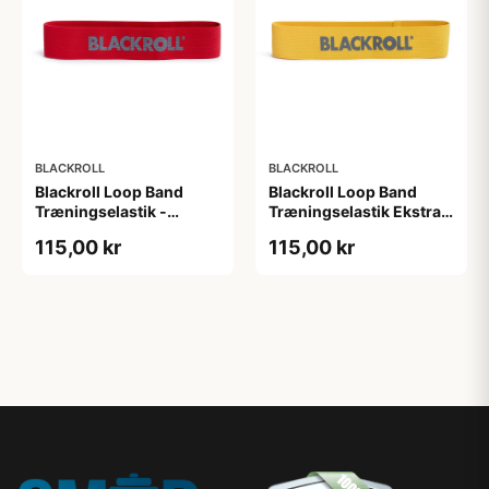
BLACKROLL
BLACKROLL
Blackroll Loop Band
Blackroll Loop Band
Træningselastik -
Træningselastik Ekstra
Moderat modstand (L:
Let Gul loop
115,00 kr
115,00 kr
30 cm). God til
træningselastik 32 cm
mobilitetstræning,
opvarmning og funtionel
træning