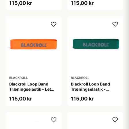
115,00 kr
115,00 kr
cm). God til
God til
mobilitetstræning,
mobilitetstræning,
opvarmning og funtionel
opvarmning og funtionel
træning
træning
BLACKROLL
BLACKROLL
Blackroll Loop Band
Blackroll Loop Band
Træningselastik - Let
Træningselastik -
modstand (L: 30 cm).
Medium modstand (L:
115,00 kr
115,00 kr
God til
30 cm). God til
mobilitetstræning,
mobilitetstræning,
opvarmning og funtionel
opvarmning og funtionel
træning
træning