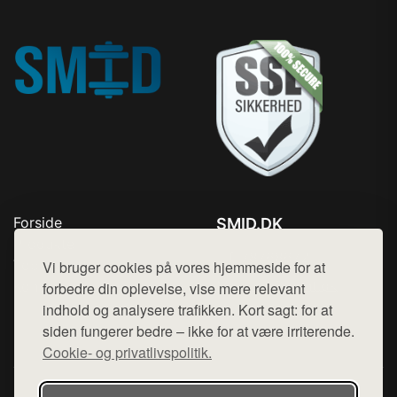
Forside
SMID.DK
Produkter
Tlf. 78768672
Top Rabatter
Vi bruger cookies på vores hjemmeside for at
Mail:
hej@want.dk
Kontakt
forbedre din oplevelse, vise mere relevant
indhold og analysere trafikken. Kort sagt: for at
Cookie- og privatlivspolitik
siden fungerer bedre – ikke for at være irriterende.
Cookie- og privatlivspolitik.