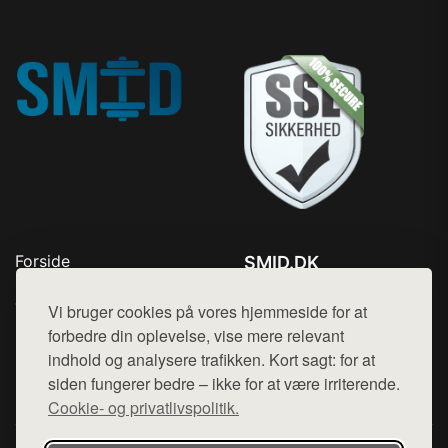
Forside
SMID.DK
Produkter
Tlf. 78768672
Top Rabatter
Vi bruger cookies på vores hjemmeside for at
Mail:
hej@want.dk
Kontakt
forbedre din oplevelse, vise mere relevant
indhold og analysere trafikken. Kort sagt: for at
Cookie- og privatlivspolitik
siden fungerer bedre – ikke for at være irriterende.
Cookie- og privatlivspolitik.