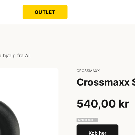
OUTLET
 hjælp fra AI.
CROSSMAXX
Crossmaxx St
540,00 kr
Køb her