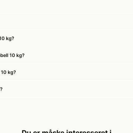
 10 kg?
bell 10 kg?
l 10 kg?
g?
Du er måske interesseret i