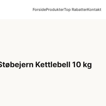
Forside
Produkter
Top Rabatter
Kontakt
øbejern Kettlebell 10 kg