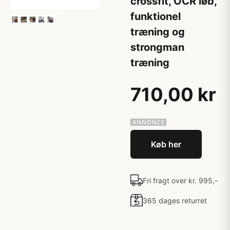
crossfit, OCR løb,
funktionel
træning og
strongman
træning
710,00 kr
Køb her
Fri fragt over kr. 995,-
365 dages returret