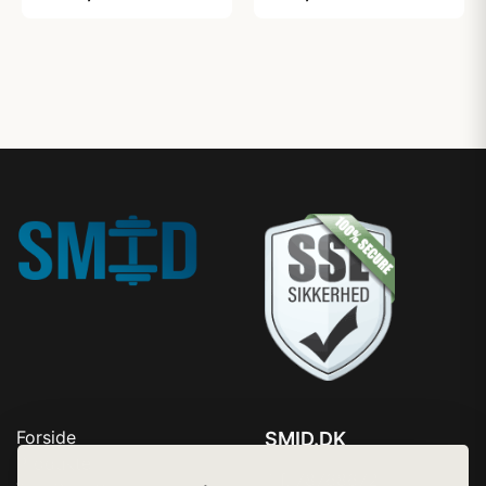
strongman træning
Forside
SMID.DK
Produkter
Tlf. 78768672