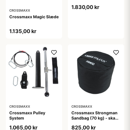
1.830,00 kr
CROSSMAXX
Crossmaxx Magic Slæde
1.135,00 kr
CROSSMAXX
CROSSMAXX
Crossmaxx Pulley
Crossmaxx Strongman
System
Sandbag (70 kg) - skabt
til crossfit, OCR løb,
1.065,00 kr
825,00 kr
funktionel træning og