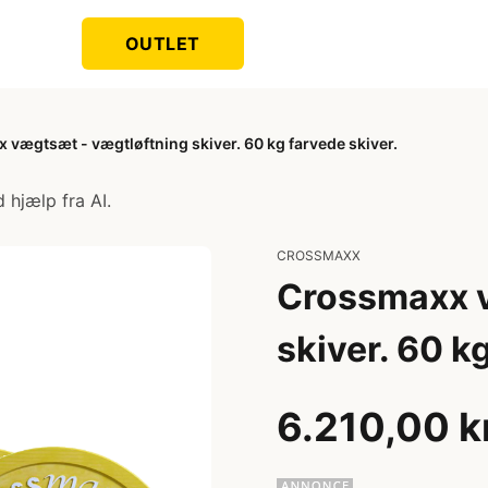
OUTLET
vægtsæt - vægtløftning skiver. 60 kg farvede skiver.
 hjælp fra AI.
CROSSMAXX
Crossmaxx v
skiver. 60 k
6.210,00 k