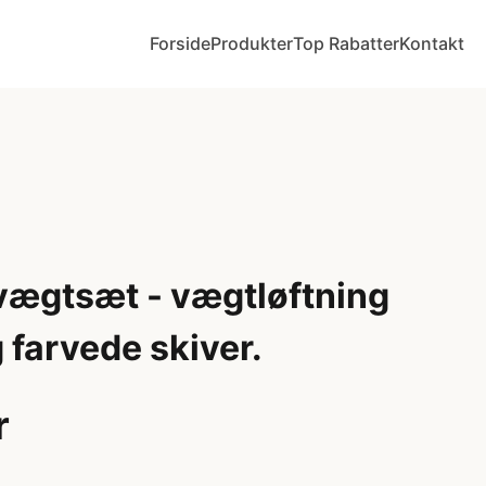
Forside
Produkter
Top Rabatter
Kontakt
ægtsæt - vægtløftning
g farvede skiver.
r