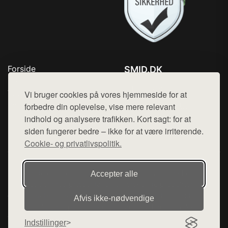
Forside
SMID.DK
Produkter
Tlf. 78768672
Top Rabatter
Vi bruger cookies på vores hjemmeside for at
Mail:
hej@want.dk
Kontakt
forbedre din oplevelse, vise mere relevant
indhold og analysere trafikken. Kort sagt: for at
Cookie- og privatlivspolitik
siden fungerer bedre – ikke for at være irriterende.
Cookie- og privatlivspolitik.
Denne side er en del af want.dk, der udgiver en række
Accepter alle
hjemmesider med præsentation af forskellige produkter fra
diverse webshops. Der sælges ikke varer fra denne side - vi
Afvis ikke‑nødvendige
henviser til de shops, som sælger varen. Vi har heller ikke
varerne på lager.
Indstillinger