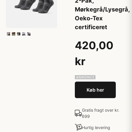
2-Pak,
Mørkegrå/Lysegrå,
Oeko-Tex
certificeret
420,00
kr
Køb her
Gratis fragt over kr.
699
Hurtig levering