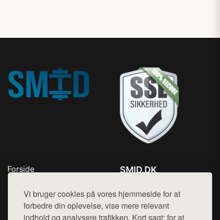
Forside
SMID.DK
Produkter
Tlf. 78768672
Top Rabatter
Vi bruger cookies på vores hjemmeside for at
Mail:
hej@want.dk
Kontakt
forbedre din oplevelse, vise mere relevant
indhold og analysere trafikken. Kort sagt: for at