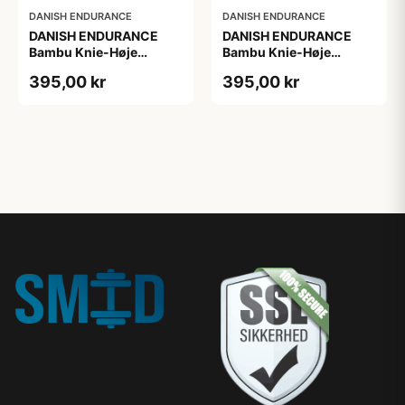
DANISH ENDURANCE
DANISH ENDURANCE
DANISH ENDURANCE
DANISH ENDURANCE
Bambu Knie-Høje
Bambu Knie-Høje
Strømper, Sort | Grå |
Strømper, Sort | Grå |
395,00 kr
395,00 kr
Navy Blå, 6-Pak
Navy Blå, 6-Pak