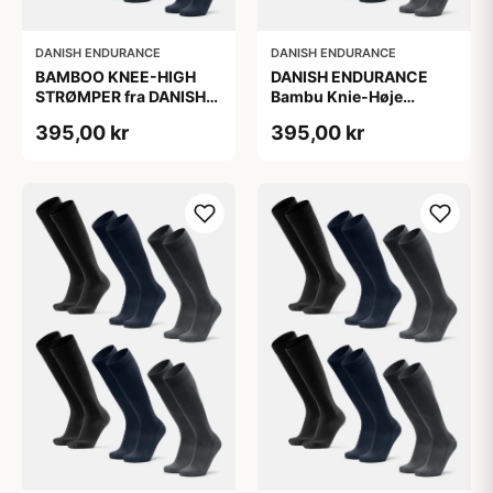
DANISH ENDURANCE
DANISH ENDURANCE
BAMBOO KNEE-HIGH
DANISH ENDURANCE
STRØMPER fra DANISH
Bambu Knie-Høje
ENDURANCE, Marineblå,
Strømper, Sort | Grå |
395,00 kr
395,00 kr
6-Pak, Knæhøj, Bambus,
Navy Blå, 6-Pak
Skridsikker,
Fugtabsorberende,
OEKO-TEX® STANDARD
100 cert.