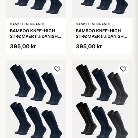
DANISH ENDURANCE
DANISH ENDURANCE
BAMBOO KNEE-HIGH
BAMBOO KNEE-HIGH
STRØMPER fra DANISH
STRØMPER fra DANISH
ENDURANCE, Marineblå,
ENDURANCE, Marineblå,
395,00 kr
395,00 kr
6-Pak, Knæhøj, Bambus,
6-Pak, Knæhøj, Bambus,
Skridsikker,
Skridsikker,
Fugtabsorberende,
Fugtabsorberende,
OEKO-TEX® STANDARD
OEKO-TEX® STANDARD
100 cert.
100 cert.