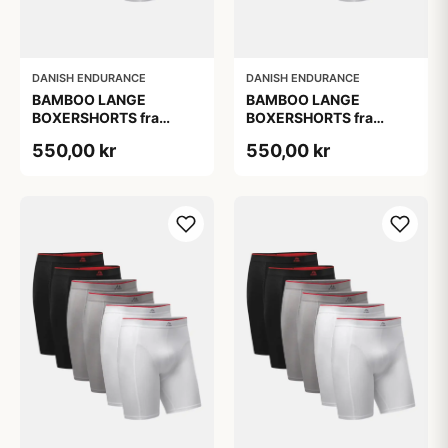
DANISH ENDURANCE
DANISH ENDURANCE
BAMBOO LANGE
BAMBOO LANGE
BOXERSHORTS fra
BOXERSHORTS fra
DANISH ENDURANCE -
DANISH ENDURANCE -
550,00 kr
550,00 kr
Sort/Rød | Grå | Hvid 6-
Sort/Rød | Grå | Hvid 6-
Pak
Pak