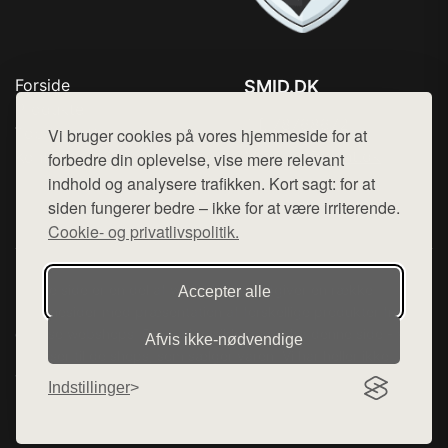
Forside
SMID.DK
Produkter
Tlf. 78768672
Top Rabatter
Vi bruger cookies på vores hjemmeside for at
Mail:
hej@want.dk
Kontakt
forbedre din oplevelse, vise mere relevant
indhold og analysere trafikken. Kort sagt: for at
Cookie- og privatlivspolitik
siden fungerer bedre – ikke for at være irriterende.
Cookie- og privatlivspolitik.
Denne side er en del af want.dk, der udgiver en række
Accepter alle
hjemmesider med præsentation af forskellige produkter fra
diverse webshops. Der sælges ikke varer fra denne side - vi
Afvis ikke‑nødvendige
henviser til de shops, som sælger varen. Vi har heller ikke
varerne på lager.
Indstillinger
© 2026 smid.dk. Alle rettigheder forbeholdes.