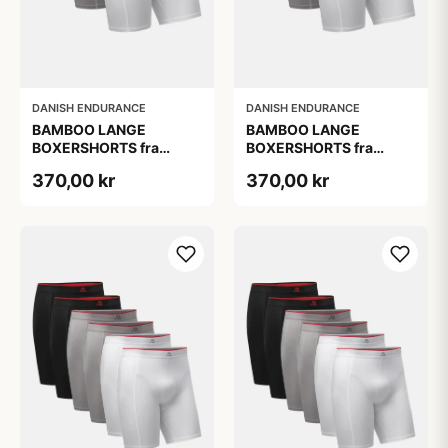
DANISH ENDURANCE
DANISH ENDURANCE
BAMBOO LANGE
BAMBOO LANGE
BOXERSHORTS fra
BOXERSHORTS fra
DANISH ENDURANCE -
DANISH ENDURANCE -
370,00 kr
370,00 kr
Sort/Rød | Grå | Hvid 3-
Sort/Rød | Grå | Hvid 3-
Pak
Pak