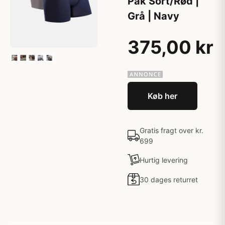
Pak Sort/Rød |
Grå | Navy
375,00 kr
Køb her
Gratis fragt over kr.
699
Hurtig levering
30 dages returret