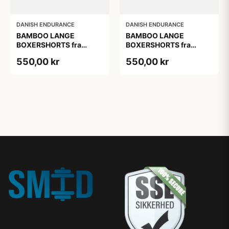
DANISH ENDURANCE
DANISH ENDURANCE
BAMBOO LANGE
BAMBOO LANGE
BOXERSHORTS fra
BOXERSHORTS fra
DANISH ENDURANCE -
DANISH ENDURANCE -
550,00 kr
550,00 kr
Sort/Rød | Grå | Hvid 6-
Sort/Rød | Grå | Hvid 6-
Pak
Pak