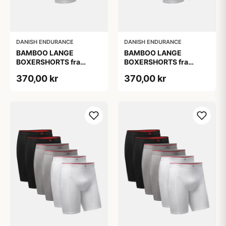
DANISH ENDURANCE
DANISH ENDURANCE
BAMBOO LANGE
BAMBOO LANGE
BOXERSHORTS fra
BOXERSHORTS fra
DANISH ENDURANCE -
DANISH ENDURANCE -
370,00 kr
370,00 kr
Sort/Rød | Grå | Hvid 3-
Sort/Rød | Grå | Hvid 3-
Pak
Pak