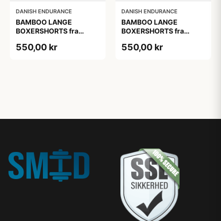
DANISH ENDURANCE
DANISH ENDURANCE
BAMBOO LANGE
BAMBOO LANGE
BOXERSHORTS fra
BOXERSHORTS fra
DANISH ENDURANCE -
DANISH ENDURANCE -
550,00 kr
550,00 kr
Sort/Rød | Grå | Hvid 6-
Sort/Rød | Grå | Hvid 6-
Pak
Pak