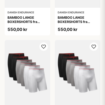
DANISH ENDURANCE
DANISH ENDURANCE
BAMBOO LANGE
BAMBOO LANGE
BOXERSHORTS fra
BOXERSHORTS fra
DANISH ENDURANCE -
DANISH ENDURANCE -
550,00 kr
550,00 kr
Sort/Rød | Grå | Hvid 6-
Sort/Rød | Grå | Hvid 6-
Pak
Pak