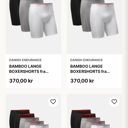
DANISH ENDURANCE
DANISH ENDURANCE
BAMBOO LANGE
BAMBOO LANGE
BOXERSHORTS fra
BOXERSHORTS fra
DANISH ENDURANCE -
DANISH ENDURANCE -
370,00 kr
370,00 kr
Sort/Rød | Grå | Hvid 3-
Sort/Rød | Grå | Hvid 3-
Pak
Pak