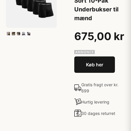
Sort 10-Pak
Underbukser til
mænd
675,00 kr
Køb her
Gratis fragt over kr.
699
Hurtig levering
30 dages returret