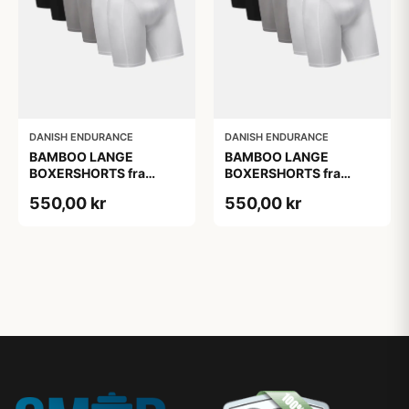
DANISH ENDURANCE
DANISH ENDURANCE
BAMBOO LANGE
BAMBOO LANGE
BOXERSHORTS fra
BOXERSHORTS fra
DANISH ENDURANCE -
DANISH ENDURANCE -
550,00 kr
550,00 kr
Sort/Rød | Grå | Hvid 6-
Sort/Rød | Grå | Hvid 6-
Pak
Pak