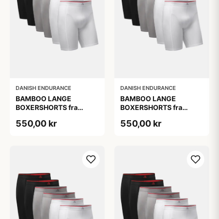
DANISH ENDURANCE
DANISH ENDURANCE
BAMBOO LANGE
BAMBOO LANGE
BOXERSHORTS fra
BOXERSHORTS fra
DANISH ENDURANCE -
DANISH ENDURANCE -
550,00 kr
550,00 kr
Sort/Rød | Grå | Hvid 6-
Sort/Rød | Grå | Hvid 6-
Pak
Pak