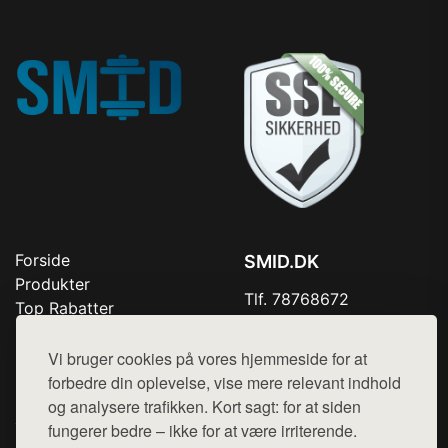
Forside
SMID.DK
Produkter
Tlf. 78768672
Top Rabatter
Mail:
hej@want.dk
Kontakt
Vi bruger cookies på vores hjemmeside for at
Cookie- og privatlivspolitik
forbedre din oplevelse, vise mere relevant indhold
og analysere trafikken. Kort sagt: for at siden
fungerer bedre – ikke for at være irriterende.