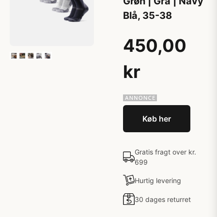
Grøn | Grå | Navy
Blå, 35-38
450,00
kr
Køb her
Gratis fragt over kr.
699
Hurtig levering
30 dages returret