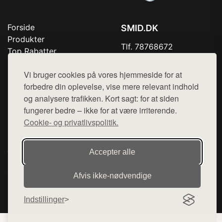
Forside
SMID.DK
Produkter
Tlf. 78768672
Top Rabatter
Mail:
hej@want.dk
Kontakt
Vi bruger cookies på vores hjemmeside for at
Cookie- og privatlivspolitik
forbedre din oplevelse, vise mere relevant indhold
og analysere trafikken. Kort sagt: for at siden
fungerer bedre – ikke for at være irriterende.
Cookie- og privatlivspolitik.
Denne side er en del af want.dk, der udgiver en række
hjemmesider med præsentation af forskellige produkter fra
diverse webshops. Der sælges ikke varer fra denne side - vi
Accepter alle
henviser til de shops, som sælger varen. Vi har heller ikke
varerne på lager.
Afvis ikke‑nødvendige
© 2026 smid.dk. Alle rettigheder forbeholdes.
Indstillinger