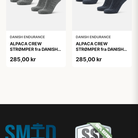
DANISH ENDURANCE
DANISH ENDURANCE
ALPACA CREW
ALPACA CREW
STRØMPER fra DANISH
STRØMPER fra DANISH
ENDURANCE, 2-Pak, 35-
ENDURANCE, 2-Pak, 35-
285,00 kr
285,00 kr
38, Varm og åndbar
38, Varm og åndbar
alpaka-uldblanding,
alpaka-uldblanding,
Oeko-Tex certificeret
Oeko-Tex certificeret