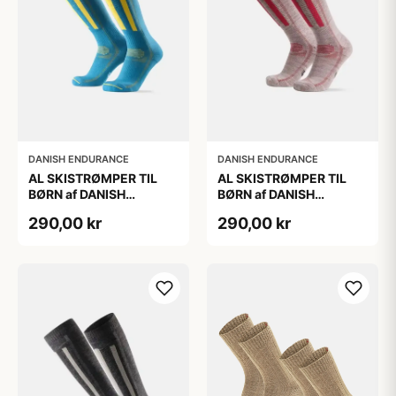
DANISH ENDURANCE
DANISH ENDURANCE
AL SKISTRØMPER TIL
AL SKISTRØMPER TIL
BØRN af DANISH
BØRN af DANISH
ENDURANCE, Blå/Gul,
ENDURANCE,
290,00 kr
290,00 kr
35-38
Lysegrå/Lyserød, 35-38