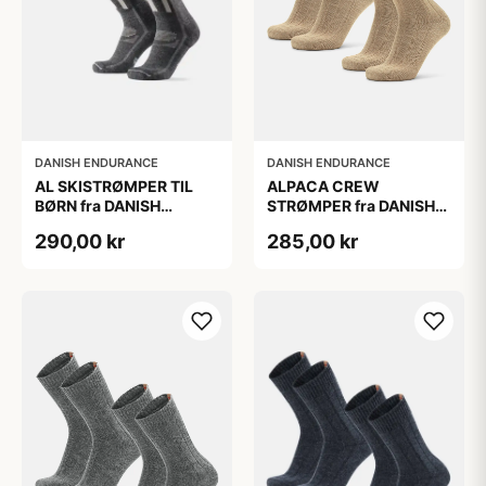
DANISH ENDURANCE
DANISH ENDURANCE
AL SKISTRØMPER TIL
ALPACA CREW
BØRN fra DANISH
STRØMPER fra DANISH
ENDURANCE,
ENDURANCE, 2-Pak, 35-
290,00 kr
285,00 kr
Mørkegrå/Lysegrå, 35-
38, Varm og åndbar
38
alpaka-uldblanding,
Oeko-Tex certificeret