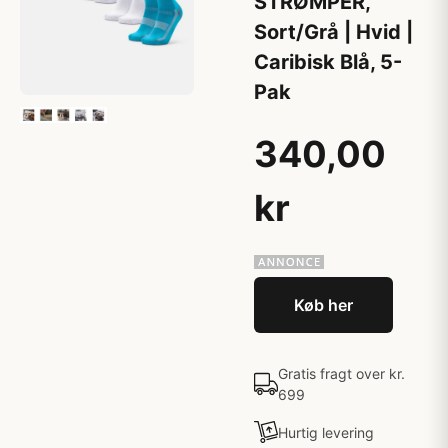
STRØMPER,
Sort/Grå | Hvid |
Caribisk Blå, 5-
Pak
340,00
kr
Køb her
Gratis fragt over kr.
699
Hurtig levering