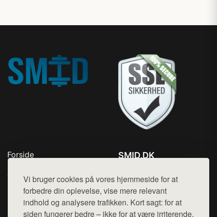
Forside
SMID.DK
Produkter
Tlf. 78768672
Top Rabatter
Vi bruger cookies på vores hjemmeside for at
Mail:
hej@want.dk
Kontakt
forbedre din oplevelse, vise mere relevant
indhold og analysere trafikken. Kort sagt: for at
Cookie- og privatlivspolitik
siden fungerer bedre – ikke for at være irriterende.