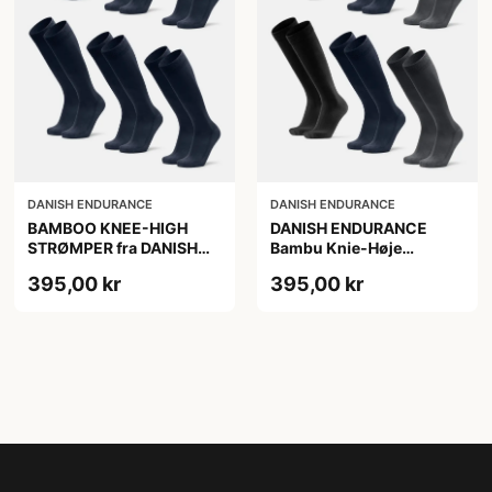
DANISH ENDURANCE
DANISH ENDURANCE
BAMBOO KNEE-HIGH
DANISH ENDURANCE
STRØMPER fra DANISH
Bambu Knie-Høje
ENDURANCE, Marineblå,
Strømper, Sort | Grå |
395,00 kr
395,00 kr
6-Pak, Knæhøj, Bambus,
Navy Blå, 6-Pak
Skridsikker,
Fugtabsorberende,
OEKO-TEX® STANDARD
100 cert.