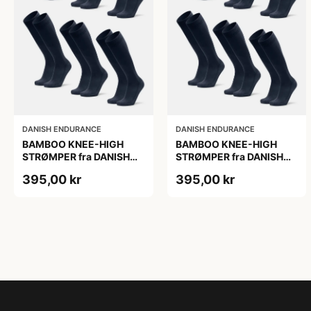
DANISH ENDURANCE
DANISH ENDURANCE
BAMBOO KNEE-HIGH
BAMBOO KNEE-HIGH
STRØMPER fra DANISH
STRØMPER fra DANISH
ENDURANCE, Marineblå,
ENDURANCE, Marineblå,
395,00 kr
395,00 kr
6-Pak, Knæhøj, Bambus,
6-Pak, Knæhøj, Bambus,
Skridsikker,
Skridsikker,
Fugtabsorberende,
Fugtabsorberende,
OEKO-TEX® STANDARD
OEKO-TEX® STANDARD
100 cert.
100 cert.