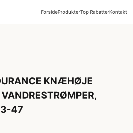
Forside
Produkter
Top Rabatter
Kontakt
DURANCE KNÆHØJE
 VANDRESTRØMPER,
43-47