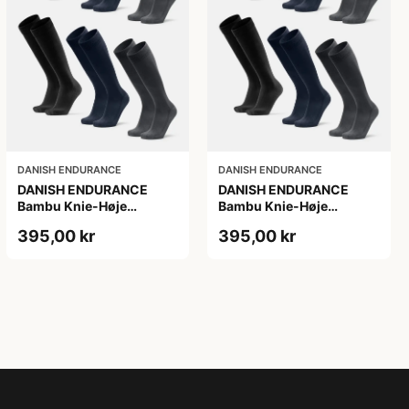
DANISH ENDURANCE
DANISH ENDURANCE
DANISH ENDURANCE
DANISH ENDURANCE
Bambu Knie-Høje
Bambu Knie-Høje
Strømper, Sort | Grå |
Strømper, Sort | Grå |
395,00 kr
395,00 kr
Navy Blå, 6-Pak
Navy Blå, 6-Pak