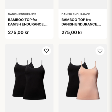
DANISH ENDURANCE
DANISH ENDURANCE
BAMBOO TOP fra
BAMBOO TOP fra
DANISH ENDURANCE,
DANISH ENDURANCE,
Sort, 2-Pak, Silkeblød &
Sort, 2-Pak, Silkeblød &
275,00 kr
275,00 kr
Behagelig, Perfekt
Behagelig, Perfekt
Pasform, Naturligt
Pasform, Naturligt
Åndbar &
Åndbar &
Fugtregulerende
Fugtregulerende