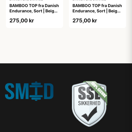
BAMBOO TOP fra Danish
BAMBOO TOP fra Danish
Endurance, Sort | Beige,
Endurance, Sort | Beige,
2-Pak, Bambus,
2-Pak, Bambus,
275,00 kr
275,00 kr
Komfortabel og
Komfortabel og
Fugtregulerende
Fugtregulerende