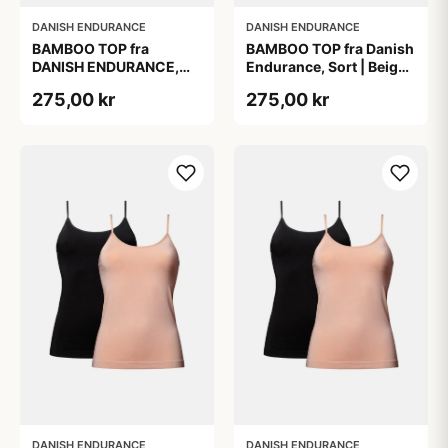
DANISH ENDURANCE
DANISH ENDURANCE
BAMBOO TOP fra
BAMBOO TOP fra Danish
DANISH ENDURANCE,
Endurance, Sort | Beige,
Sort, 2-Pak, Silkeblød &
2-Pak, Bambus,
275,00 kr
275,00 kr
Behagelig, Perfekt
Komfortabel og
Pasform, Naturligt
Fugtregulerende
Åndbar &
Fugtregulerende
DANISH ENDURANCE
DANISH ENDURANCE