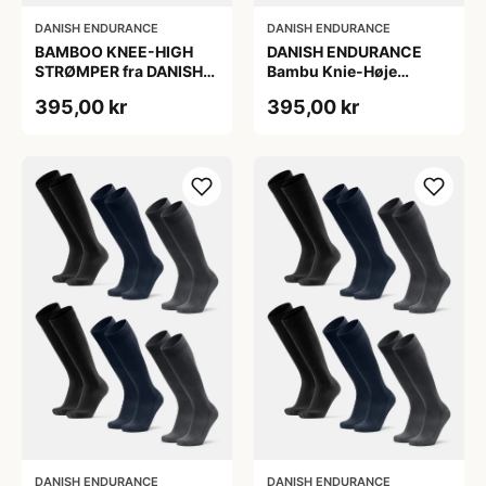
DANISH ENDURANCE
DANISH ENDURANCE
BAMBOO KNEE-HIGH
DANISH ENDURANCE
STRØMPER fra DANISH
Bambu Knie-Høje
ENDURANCE, Marineblå,
Strømper, Sort | Grå |
395,00 kr
395,00 kr
6-Pak, Knæhøj, Bambus,
Navy Blå, 6-Pak
Skridsikker,
Fugtabsorberende,
OEKO-TEX® STANDARD
100 cert.
DANISH ENDURANCE
DANISH ENDURANCE