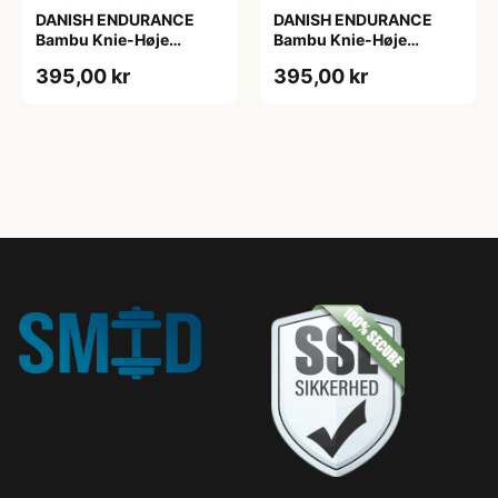
DANISH ENDURANCE
DANISH ENDURANCE
Bambu Knie-Høje
Bambu Knie-Høje
Strømper, Sort | Grå |
Strømper, Sort | Grå |
395,00 kr
395,00 kr
Navy Blå, 6-Pak
Navy Blå, 6-Pak