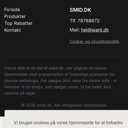
Forside
SMID.DK
Produkter
Tlf. 78768672
Top Rabatter
Mail:
hej@want.dk
Kontakt
Cookie- og privatlivspolitik
Denne side er en del af want.dk, der udgiver en række
hjemmesider med præsentation af forskellige produkter fra
diverse webshops. Der sælges ikke varer fra denne side - vi
henviser til de shops, som sælger varen. Vi har heller ikke
varerne på lager.
© 2026 smid.dk. Alle rettigheder forbeholdes.
Vi bruger cookies på vores hjemmeside for at forbedre