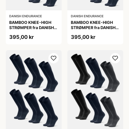
DANISH ENDURANCE
DANISH ENDURANCE
BAMBOO KNEE-HIGH
BAMBOO KNEE-HIGH
STRØMPER fra DANISH
STRØMPER fra DANISH
ENDURANCE, Marineblå,
ENDURANCE, Marineblå,
395,00 kr
395,00 kr
6-Pak, Knæhøj, Bambus,
6-Pak, Knæhøj, Bambus,
Skridsikker,
Skridsikker,
Fugtabsorberende,
Fugtabsorberende,
OEKO-TEX® STANDARD
OEKO-TEX® STANDARD
100 cert.
100 cert.