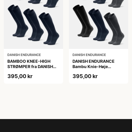
DANISH ENDURANCE
DANISH ENDURANCE
BAMBOO KNEE-HIGH
DANISH ENDURANCE
STRØMPER fra DANISH
Bambu Knie-Høje
ENDURANCE, Marineblå,
Strømper, Sort | Grå |
395,00 kr
395,00 kr
6-Pak, Knæhøj, Bambus,
Navy Blå, 6-Pak
Skridsikker,
Fugtabsorberende,
OEKO-TEX® STANDARD
100 cert.