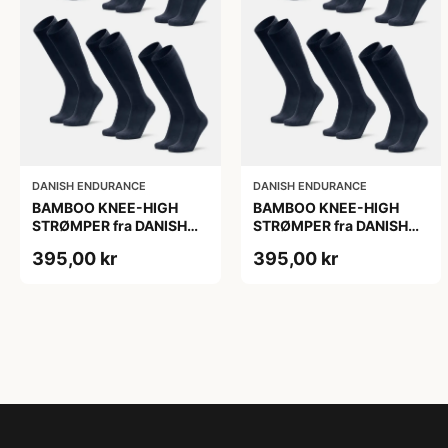
DANISH ENDURANCE
DANISH ENDURANCE
BAMBOO KNEE-HIGH
BAMBOO KNEE-HIGH
STRØMPER fra DANISH
STRØMPER fra DANISH
ENDURANCE, Marineblå,
ENDURANCE, Marineblå,
395,00 kr
395,00 kr
6-Pak, Knæhøj, Bambus,
6-Pak, Knæhøj, Bambus,
Skridsikker,
Skridsikker,
Fugtabsorberende,
Fugtabsorberende,
OEKO-TEX® STANDARD
OEKO-TEX® STANDARD
100 cert.
100 cert.