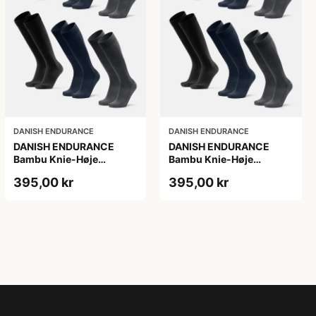
DANISH ENDURANCE
DANISH ENDURANCE
DANISH ENDURANCE
DANISH ENDURANCE
Bambu Knie-Høje
Bambu Knie-Høje
Strømper, Sort | Grå |
Strømper, Sort | Grå |
395,00 kr
395,00 kr
Navy Blå, 6-Pak
Navy Blå, 6-Pak