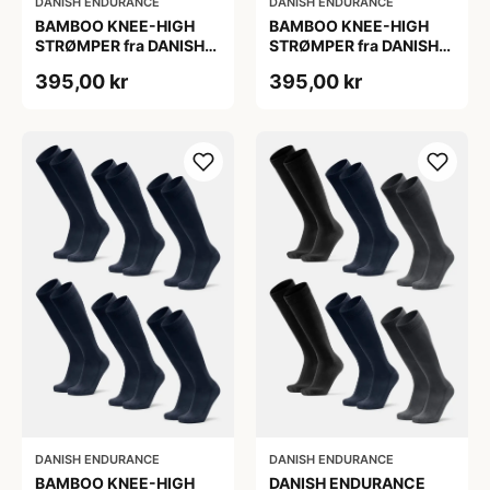
DANISH ENDURANCE
DANISH ENDURANCE
BAMBOO KNEE-HIGH
BAMBOO KNEE-HIGH
STRØMPER fra DANISH
STRØMPER fra DANISH
ENDURANCE, Marineblå,
ENDURANCE, Marineblå,
395,00 kr
395,00 kr
6-Pak, Knæhøj, Bambus,
6-Pak, Knæhøj, Bambus,
Skridsikker,
Skridsikker,
Fugtabsorberende,
Fugtabsorberende,
OEKO-TEX® STANDARD
OEKO-TEX® STANDARD
100 cert.
100 cert.
DANISH ENDURANCE
DANISH ENDURANCE
BAMBOO KNEE-HIGH
DANISH ENDURANCE