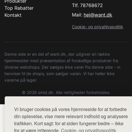
Produkter
Tlf. 78768672
Top Rabatter
Mail:
hej@want.dk
Kontakt
Cookie- og privatlivspolitik
Denne side er en del af want.dk, der udgiver en række
hjemmesider med præsentation af forskellige produkter fra
diverse webshops. Der sælges ikke varer fra denne side - vi
henviser til de shops, som sælger varen. Vi har heller ikke
varerne på lager.
© 2026 smid.dk. Alle rettigheder forbeholdes.
Vi bruger cookies på vores hjemmeside for at forbedre
din oplevelse, vise mere relevant indhold og analysere
trafikken. Kort sagt: for at siden fungerer bedre – ikke
for at være irriterende.
Cookie- og privatlivspolitik.