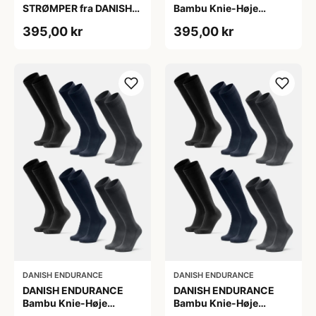
STRØMPER fra DANISH
Bambu Knie-Høje
ENDURANCE, Marineblå,
Strømper, Sort | Grå |
395,00 kr
395,00 kr
6-Pak, Knæhøj, Bambus,
Navy Blå, 6-Pak
Skridsikker,
Fugtabsorberende,
OEKO-TEX® STANDARD
100 cert.
DANISH ENDURANCE
DANISH ENDURANCE
DANISH ENDURANCE
DANISH ENDURANCE
Bambu Knie-Høje
Bambu Knie-Høje
Strømper, Sort | Grå |
Strømper, Sort | Grå |