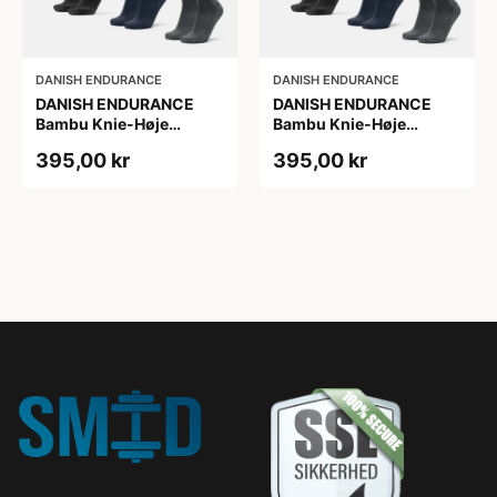
DANISH ENDURANCE
DANISH ENDURANCE
DANISH ENDURANCE
DANISH ENDURANCE
Bambu Knie-Høje
Bambu Knie-Høje
Strømper, Sort | Grå |
Strømper, Sort | Grå |
395,00 kr
395,00 kr
Navy Blå, 6-Pak
Navy Blå, 6-Pak