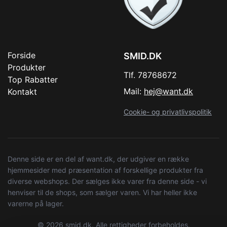
Forside
SMID.DK
Produkter
Tlf. 78768672
Top Rabatter
Mail:
hej@want.dk
Kontakt
Cookie- og privatlivspolitik
Denne side er en del af want.dk, der udgiver en række
hjemmesider med præsentation af forskellige produkter fra
diverse webshops. Der sælges ikke varer fra denne side - vi
henviser til de shops, som sælger varen. Vi har heller ikke
varerne på lager.
© 2026 smid.dk. Alle rettigheder forbeholdes.