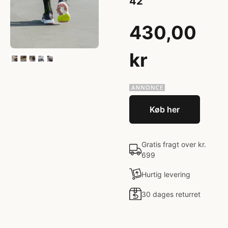
42
430,00
kr
Køb her
Gratis fragt over kr.
699
Hurtig levering
30 dages returret