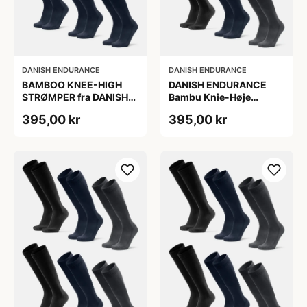
DANISH ENDURANCE
DANISH ENDURANCE
BAMBOO KNEE-HIGH
DANISH ENDURANCE
STRØMPER fra DANISH
Bambu Knie-Høje
ENDURANCE, Marineblå,
Strømper, Sort | Grå |
395,00 kr
395,00 kr
6-Pak, Knæhøj, Bambus,
Navy Blå, 6-Pak
Skridsikker,
Fugtabsorberende,
OEKO-TEX® STANDARD
100 cert.