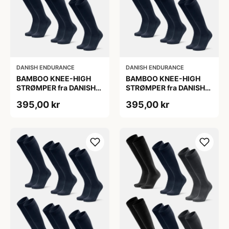
DANISH ENDURANCE
DANISH ENDURANCE
BAMBOO KNEE-HIGH
BAMBOO KNEE-HIGH
STRØMPER fra DANISH
STRØMPER fra DANISH
ENDURANCE, Marineblå,
ENDURANCE, Marineblå,
395,00 kr
395,00 kr
6-Pak, Knæhøj, Bambus,
6-Pak, Knæhøj, Bambus,
Skridsikker,
Skridsikker,
Fugtabsorberende,
Fugtabsorberende,
OEKO-TEX® STANDARD
OEKO-TEX® STANDARD
100 cert.
100 cert.