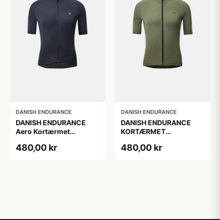
DANISH ENDURANCE
DANISH ENDURANCE
DANISH ENDURANCE
DANISH ENDURANCE
Aero Kortærmet
KORTÆRMET
Cykeltrøje, Marineblå, 1-
CYKELTRØJE
480,00 kr
480,00 kr
Pak
OLIVENGRØN 1-Pak