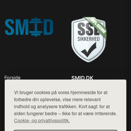
Forside
SMID.DK
Produkter
Tlf. 78768672
Top Rabatter
Vi bruger cookies på vores hjemmeside for at
Mail:
hej@want.dk
Kontakt
forbedre din oplevelse, vise mere relevant
indhold og analysere trafikken. Kort sagt: for at
Cookie- og privatlivspolitik
siden fungerer bedre – ikke for at være irriterende.
Cookie- og privatlivspolitik.