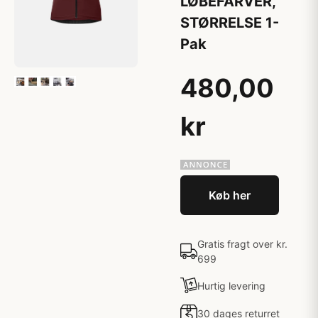
LØBEFARVER,
STØRRELSE 1-
Pak
480,00
kr
Køb her
Gratis fragt over kr.
699
Hurtig levering
30 dages returret