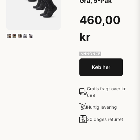
Grå, 5-Pak
460,00
kr
Køb her
Gratis fragt over kr.
699
Hurtig levering
30 dages returret