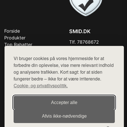
Forside
SMID.DK
Produkter
Tlf. 78768672
Top Rabatter
Mail:
hej@want.dk
Kontakt
Vi bruger cookies på vores hjemmeside for at
Cookie- og privatlivspolitik
forbedre din oplevelse, vise mere relevant indhold
og analysere trafikken. Kort sagt: for at siden
fungerer bedre – ikke for at være irriterende.
Cookie- og privatlivspolitik.
Denne side er en del af want.dk, der udgiver en række
hjemmesider med præsentation af forskellige produkter fra
diverse webshops. Der sælges ikke varer fra denne side - vi
Accepter alle
henviser til de shops, som sælger varen. Vi har heller ikke
varerne på lager.
Afvis ikke‑nødvendige
© 2026 smid.dk. Alle rettigheder forbeholdes.