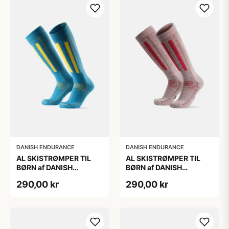
DANISH ENDURANCE
DANISH ENDURANCE
AL SKISTRØMPER TIL
AL SKISTRØMPER TIL
BØRN af DANISH
BØRN af DANISH
ENDURANCE, Blå/Gul,
ENDURANCE,
290,00 kr
290,00 kr
35-38
Lysegrå/Lyserød, 35-38