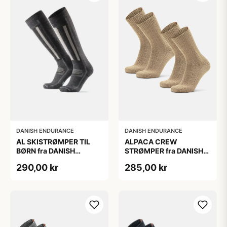
DANISH ENDURANCE
DANISH ENDURANCE
AL SKISTRØMPER TIL
ALPACA CREW
BØRN fra DANISH
STRØMPER fra DANISH
ENDURANCE,
ENDURANCE, 2-Pak, 35-
290,00 kr
285,00 kr
Mørkegrå/Lysegrå, 35-
38, Varm og åndbar
38
alpaka-uldblanding,
Oeko-Tex certificeret