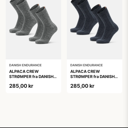
DANISH ENDURANCE
DANISH ENDURANCE
ALPACA CREW
ALPACA CREW
STRØMPER fra DANISH
STRØMPER fra DANISH
ENDURANCE, 2-Pak, 35-
ENDURANCE, 2-Pak, 35-
285,00 kr
285,00 kr
38, Varm og åndbar
38, Varm og åndbar
alpaka-uldblanding,
alpaka-uldblanding,
Oeko-Tex certificeret
Oeko-Tex certificeret