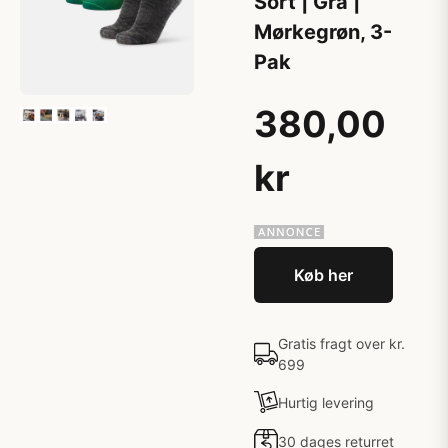
Sort | Grå |
Mørkegrøn, 3-
Pak
380,00
kr
Køb her
Gratis fragt over kr.
699
Hurtig levering
30 dages returret