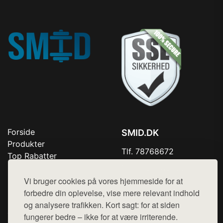
Forside
SMID.DK
Produkter
Tlf. 78768672
Top Rabatter
Mail:
hej@want.dk
Kontakt
Vi bruger cookies på vores hjemmeside for at
Cookie- og privatlivspolitik
forbedre din oplevelse, vise mere relevant indhold
og analysere trafikken. Kort sagt: for at siden
fungerer bedre – ikke for at være irriterende.