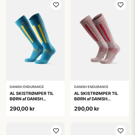
DANISH ENDURANCE
DANISH ENDURANCE
AL SKISTRØMPER TIL
AL SKISTRØMPER TIL
BØRN af DANISH
BØRN af DANISH
ENDURANCE, Blå/Gul,
ENDURANCE,
290,00 kr
290,00 kr
35-38
Lysegrå/Lyserød, 35-38