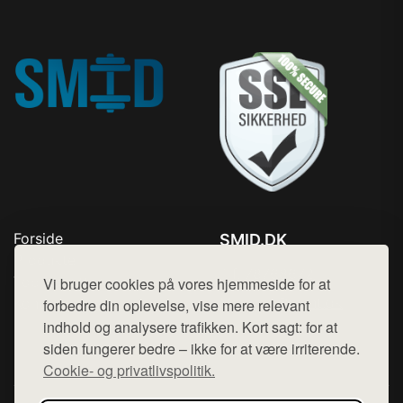
Forside
SMID.DK
Produkter
Tlf. 78768672
Top Rabatter
Vi bruger cookies på vores hjemmeside for at
Mail:
hej@want.dk
Kontakt
forbedre din oplevelse, vise mere relevant
indhold og analysere trafikken. Kort sagt: for at
Cookie- og privatlivspolitik
siden fungerer bedre – ikke for at være irriterende.
Cookie- og privatlivspolitik.