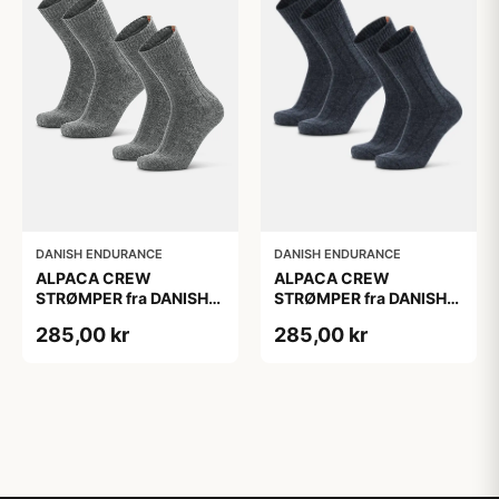
DANISH ENDURANCE
DANISH ENDURANCE
ALPACA CREW
ALPACA CREW
STRØMPER fra DANISH
STRØMPER fra DANISH
ENDURANCE, 2-Pak, 35-
ENDURANCE, 2-Pak, 35-
285,00 kr
285,00 kr
38, Varm og åndbar
38, Varm og åndbar
alpaka-uldblanding,
alpaka-uldblanding,
Oeko-Tex certificeret
Oeko-Tex certificeret