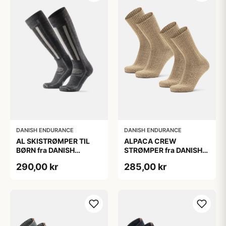
DANISH ENDURANCE
DANISH ENDURANCE
AL SKISTRØMPER TIL
ALPACA CREW
BØRN fra DANISH
STRØMPER fra DANISH
ENDURANCE,
ENDURANCE, 2-Pak, 35-
290,00 kr
285,00 kr
Mørkegrå/Lysegrå, 35-
38, Varm og åndbar
38
alpaka-uldblanding,
Oeko-Tex certificeret