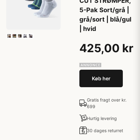
CUT STRØMPER,
5-Pak Sort/grå |
grå/sort | blå/gul
| hvid
425,00 kr
Køb her
Gratis fragt over kr.
699
Hurtig levering
30 dages returret