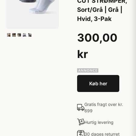
CUT STRØMPER,
Sort/Grå | Grå |
Hvid, 3-Pak
300,00
kr
Køb her
Gratis fragt over kr.
699
Hurtig levering
30 dages returret