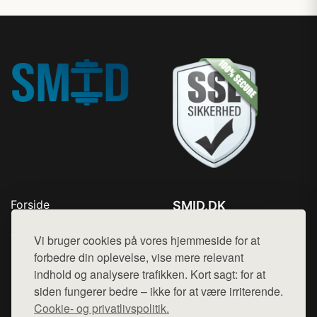
Forside
SMID.DK
Produkter
Tlf. 78768672
Top Rabatter
Vi bruger cookies på vores hjemmeside for at
Mail:
hej@want.dk
Kontakt
forbedre din oplevelse, vise mere relevant
indhold og analysere trafikken. Kort sagt: for at
Cookie- og privatlivspolitik
siden fungerer bedre – ikke for at være irriterende.
Cookie- og privatlivspolitik.