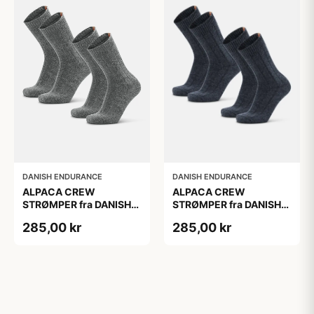
DANISH ENDURANCE
DANISH ENDURANCE
ALPACA CREW
ALPACA CREW
STRØMPER fra DANISH
STRØMPER fra DANISH
ENDURANCE, 2-Pak, 35-
ENDURANCE, 2-Pak, 35-
285,00 kr
285,00 kr
38, Varm og åndbar
38, Varm og åndbar
alpaka-uldblanding,
alpaka-uldblanding,
Oeko-Tex certificeret
Oeko-Tex certificeret