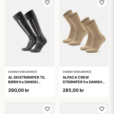
DANISH ENDURANCE
DANISH ENDURANCE
AL SKISTRØMPER TIL
ALPACA CREW
BØRN fra DANISH
STRØMPER fra DANISH
ENDURANCE,
ENDURANCE, 2-Pak, 35-
290,00 kr
285,00 kr
Mørkegrå/Lysegrå, 35-
38, Varm og åndbar
38
alpaka-uldblanding,
Oeko-Tex certificeret