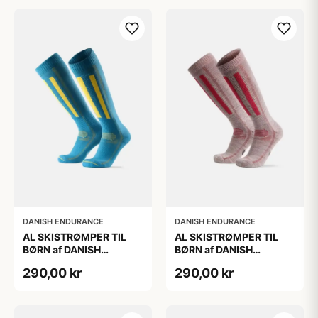
DANISH ENDURANCE
DANISH ENDURANCE
AL SKISTRØMPER TIL
AL SKISTRØMPER TIL
BØRN af DANISH
BØRN af DANISH
ENDURANCE, Blå/Gul,
ENDURANCE,
290,00 kr
290,00 kr
35-38
Lysegrå/Lyserød, 35-38